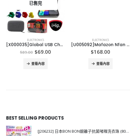
已售完
ELECTRONICS
ELECTRONICS
[X000035]Global USB Charge Station 插座
[U005092]Mafazon Nfan 掛頸風扇
Original
Current
$
69.00
$
168.00
$
89.00
price
price
was:
is:
查看內容
查看內容
$89.00.
$69.00.
BEST SELLING PRODUCTS
[J206232] 日本BON BON銀離子抗菌啫喱洗衣珠 (80粒)