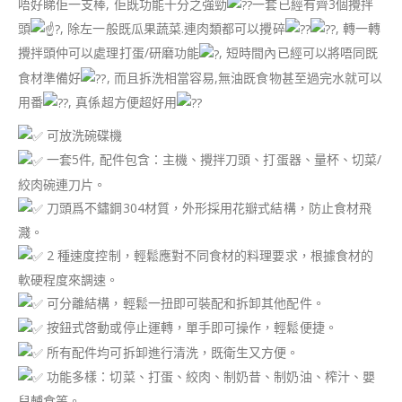
唔好睇佢一支棒, 佢既功能十分之強勁
一套已經有齊3個攪拌
頭
, 除左一般既瓜果蔬菜.連肉類都可以攪碎
, 轉一轉
攪拌頭仲可以處理打蛋/研磨功能
, 短時間內已經可以將唔同既
食材準備好
, 而且拆洗相當容易,無油既食物甚至過完水就可以
用番
, 真係超方便超好用
可放洗碗碟機
一套5件, 配件包含：主機、攪拌刀頭、打蛋器、量杯、切菜/
絞肉碗連刀片。
刀頭爲不鏽鋼304材質，外形採用花瓣式結構，防止食材飛
濺。
2 種速度控制，輕鬆應對不同食材的料理要求，根據食材的
軟硬程度來調速。
可分離結構，輕鬆一扭即可裝配和拆卸其他配件。
按鈕式啓動或停止運轉，單手即可操作，輕鬆便捷。
所有配件均可拆卸進行清洗，既衛生又方便。
功能多樣：切菜、打蛋、絞肉、制奶昔、制奶油、榨汁、嬰
兒輔食等。