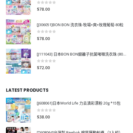
0
out of 5
$
78.00
[J306051]BON BON 洗衣珠-牧場+爽+玫瑰葡萄-80粒
0
out of 5
$
78.00
[J111043] 日本BON BON銀離子抗菌啫喱洗衣珠 (80粒)
0
out of 5
$
72.00
LATEST PRODUCTS
[J608061]日本World Life 力去漬彩漂粉 20g *15包
0
out of 5
$
38.00
[T608064]台灣製 Reebok 棉質運動船襪 （3入組）