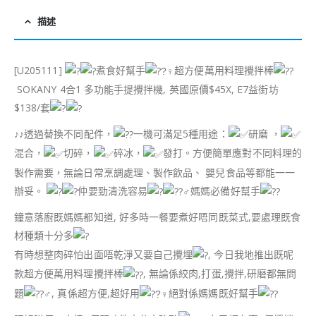
描述
[U205111]
煮食好幫手
超方便萬用料理攪拌棒
SOKANY 4合1 多功能手提攪拌機, 英國原價$45X, E7益街坊
$138/套
♪♪透過替換不同配件，
一機可滿足5種用途：
研磨 ，
混合，
切碎，
碎冰，
發打。方便簡單應對不同料理的
製作需要，無論日常烹調處理、製作飲品、 嬰兒食品等都能一一
辦妥。
仲要勁清洗容易
媽媽必備好幫手
鐘意落廚既媽媽都知道, 好多時一餐要煮好唔同既菜式,要處理既食
材種類十分多
有時想整肉碎怕出面唔乾淨又要自己攪埋
, 今日我地推出既呢
款超方便萬用料理攪拌棒
, 無論係絞肉,打蛋,攪拌,研磨都無問
題
, 真係超方便,超好用
絕對係媽媽既好幫手