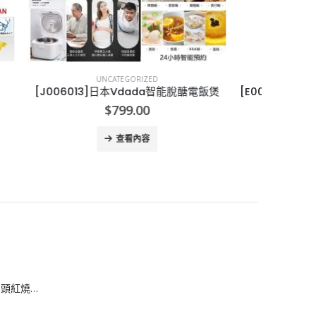
UNCATEGORIZED
能脫醣電飯煲
[E006052]英國Astonish萬用去污膏 150g
[T
$
25.00
查看內容
[H608083]安興 6 頭紅燒鮑魚