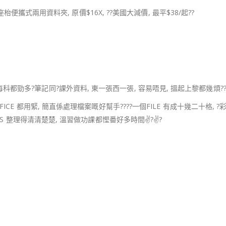
座枱便攜式兩用資料夾, 原價$16X,
??
美國大減價, 最平$38/起
?
?
時每科都勁多
?
筆記同
?
課外資料, 東一張西一張, 容易唔見, 搵起上黎都幾煩
?
FICE 都用緊, 簡直係處理檔案嘅好幫手
??
??
一個FILE 有成十幾二十格,
?
TES 整理得清清楚楚, 溫習做功課都慳番好多時間
✌?
✌?