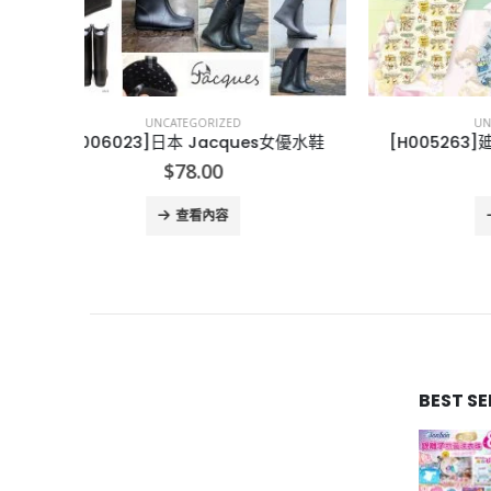
UNCATEGORIZED
s女優水鞋
[H005263]廸士尼抺手巾+隔熱手套
[J00
$
55.00
查看內容
BEST S