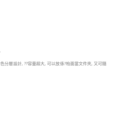
?
彩色分層設計,
??
容量超大, 可以放係
?
枱面當文件夾, 又可隨