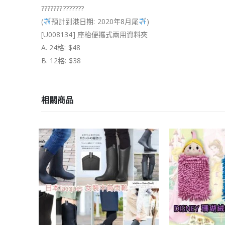
?
?
?
?
?
?
?
?
?
?
?
?
?
?
(
預計到港日期: 2020年8月尾
)
[U008134] 座枱便攜式兩用資料夾
A. 24格: $48
B. 12格: $38
相關商品