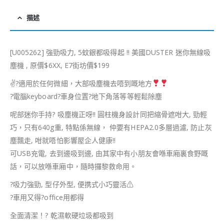
描述
[U005262] 強勁吸力, 5蚊銀都吸得起 !! 美國DUSTER 迷你無線吸
塵機 , 原價$6XX, E7街坊價$199
✌?
適用於任何微細，大部吸塵機去唔到嘅地方
?
電腦keyboard
?
車身位置
?
地下角落等等輕鬆除塵
呢部迷你手持
?
吸塵機正呀!! 圓柱機身設計同把縮骨遮咁大, 勁輕
巧，只有640g重, 特點係無線， 仲要有HEPA2.0多層過濾, 防止灰
塵飄走, 咁就唔怕影響屋企人健康!!
可USB充電, 去到邊吸到邊, 由其家中有小朋友會喺車廂裏食野嘅
話，可以放喺車廂中，隨時攞黎救命用。
?
吸力強勁, 型仔外型, 便携式小巧靈活
⚠
?
車用又得
?
office用都得
全面清潔！
?
乾濕軟硬垃圾都吸到