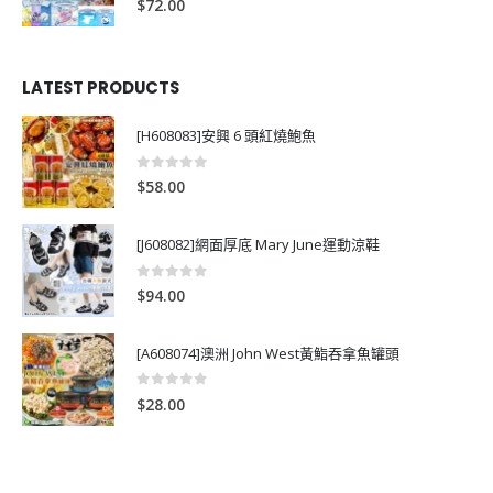
$
72.00
LATEST PRODUCTS
[H608083]安興 6 頭紅燒鮑魚
0
out of 5
$
58.00
[J608082]網面厚底 Mary June運動涼鞋
0
out of 5
$
94.00
[A608074]澳洲 John West黃鮨吞拿魚罐頭
0
out of 5
$
28.00