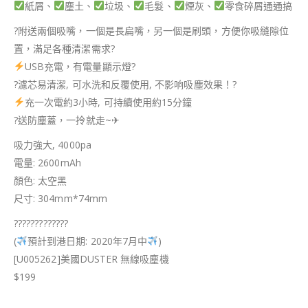
紙屑、
塵土、
垃圾、
毛髮、
煙灰、
零食碎屑通通搞
?
附送兩個吸嘴，一個是長扁嘴，另一個是刷頭，方便你吸縫隙位
置，滿足各種清潔需求
?
USB充電，有電量顯示燈
?
?
濾芯易清潔, 可水洗和反覆使用, 不影响吸塵效果！
?
充一次電約3小時, 可持續使用約15分鐘
?
送防塵蓋，一拎就走~
✈
吸力強大, 4000pa
電量: 2600mAh
顏色: 太空黑
尺寸: 304mm*74mm
?
?
?
?
?
?
?
?
?
?
?
?
?
(
預計到港日期: 2020年7月中
)
[U005262]美國DUSTER 無線吸塵機
$199