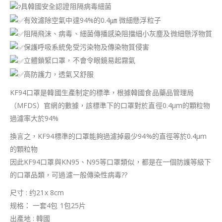
具韓國安全認證阻隔病毒細菌
有效濾除空氣中達94%的0.4㎛ 微細懸浮粒子
阻隔飛沫、病毒、細菌傳播感染阻擋細小灰塵及微細懸浮物質
保護呼吸系統免受污染物及傳染物質侵害
立體鎖緊口罩，不會令眼鏡易起霧氣
高防護力，透氣又舒服
KF94口罩是韓國生產制定的標準，根據韓國食品藥品管理局
（MFDS）官網的數據，該標準下的口罩對於直徑0.4μm的顆粒物
過濾率大於94%
換言之，KF94標準的口罩能夠過濾掉最少94%的直徑等於0.4μm
的顆粒物
因此KF94口罩與KN95、N95等口罩類似，都是在一個防護等級下
的口罩品類，可過濾一般傳染性病毒??
尺寸 : 约21x 8cm
规格： 一套4包 1包25片
出產地 : 韓國