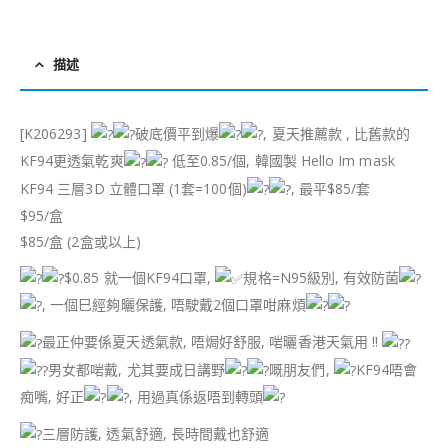
描述
[K206293]
破底價平到爆
, 夏天推薦款 , 比舊款的
KF94更透氣乾爽
低至0.85/個, 韓國製 Hello Im mask
KF94 三層3D 立體口罩 (1套=100個)
, 最平$85/套
$95/盒
$85/盒 (2盒或以上)
$0.85 就一個KF94口罩,
規格=N95級別, 有效防菌
, 一個巳經夠曬保護, 唔駛戴2個口罩咁麻煩
最正仲要係夏天透氣款, 唔焗好舒服, 啱曬香港天氣用 !!
男女都啱戴, 尤其要成日講野
嘅朋友們,
KF94唔會
痴嘴, 好正
, 用過真係返唔到轉頭
三層防護, 透氣舒適, 長時間戴也舒適