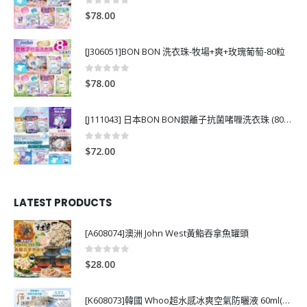
0
out of 5
$
78.00
[J306051]BON BON 洗衣珠-牧場+爽+玫瑰葡萄-80粒
0
out of 5
$
78.00
[J111043] 日本BON BON銀離子抗菌啫喱洗衣珠 (80粒)
0
out of 5
$
72.00
LATEST PRODUCTS
[A608074]澳洲 John West黃鮨吞拿魚罐頭
0
out of 5
$
28.00
[K608073]韓國 Whoo超水感冰爽空氣防曬液 60ml(送13ml*4支)