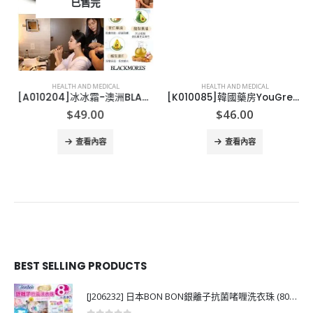
已售完
HEALTH AND MEDICAL
HEALTH AND MEDICAL
[A010204]冰冰霜-澳洲BLACKMORES 天然維他命潤膚霜-50G
[K010085]韓國藥房YouGreen 防手部乾裂 保濕護手霜50g
$
49.00
$
46.00
查看內容
查看內容
BEST SELLING PRODUCTS
[J206232] 日本BON BON銀離子抗菌啫喱洗衣珠 (80粒)