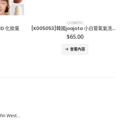
COSMETIC
D 化妝蛋
[K005053]韓國joajota 小白管氧氣洗面奶-2支
$
65.00
查看內容
[A608074]澳洲 John West黃鮨吞拿魚罐頭