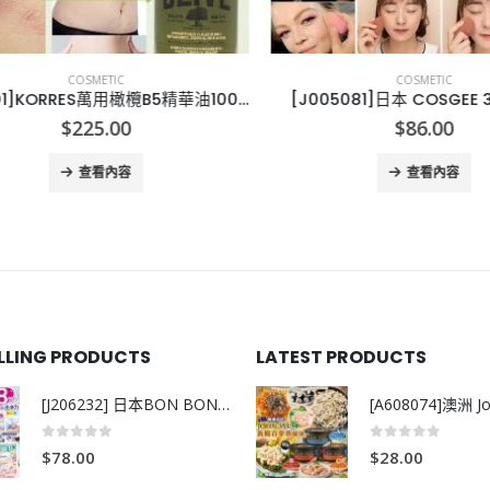
COSMETIC
COSMETIC
[E012101]KORRES萬用橄欖B5精華油100ml
[J005081]日本 COSGEE 3
$
225.00
$
86.00
查看內容
查看內容
ELLING PRODUCTS
LATEST PRODUCTS
[J206232] 日本BON BON銀離子抗菌啫喱洗衣珠 (80粒)
0
out of 5
0
out of 5
$
78.00
$
28.00