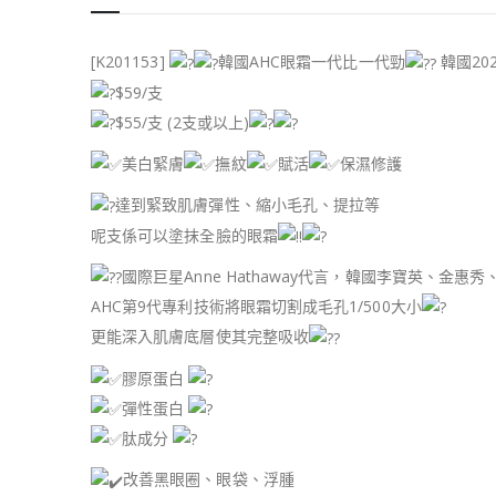
[K201153]
韓國AHC眼霜一代比一代勁
韓國20
$59/支
$55/支 (2支或以上)
美白緊膚
撫紋
賦活
保濕修護
達到緊致肌膚彈性、縮小毛孔、提拉等
呢支係可以塗抹全臉的眼霜
國際巨星Anne Hathaway代言，韓國李寶英、金惠
AHC第9代專利技術將眼霜切割成毛孔1/500大小
更能深入肌膚底層使其完整吸收
膠原蛋白
彈性蛋白
肽成分
改善黑眼圈、眼袋、浮腫