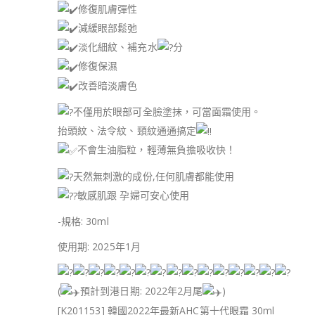
修復肌膚彈性
減緩眼部鬆弛
淡化細紋、補充水
分
修復保濕
改善暗淡膚色
不僅用於眼部可全臉塗抹，可當面霜使用。
抬頭紋、法令紋、頸紋通通搞定
不會生油脂粒，輕薄無負擔吸收快！
天然無刺激的成份,任何肌膚都能使用
敏感肌跟 孕婦可安心使用
-規格: 30ml
使用期: 2025年1月
(
預計到港日期: 2022年2月尾
)
[K201153] 韓國2022年最新AHC第十代眼霜 30ml