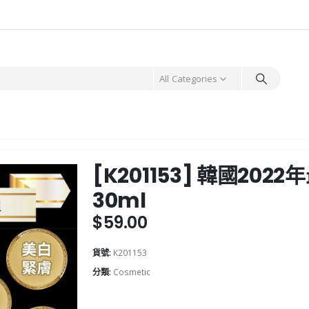
All Categories
[K201153] 韓國20
30ml
$
59.00
貨號:
K201153
分類:
Cosmetic