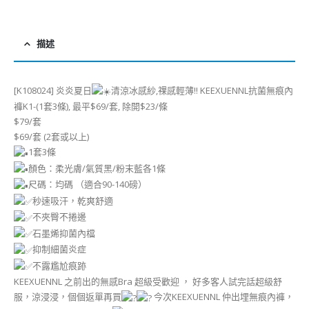
描述
[K108024] 炎炎夏日
清涼冰感紗,祼感輕薄!! KEEXUENNL抗菌無痕內
褲K1-(1套3條), 最平$69/套, 除開$23/條
$79/套
$69/套 (2套或以上)
1套3條
顏色：柔光膚/氣質黑/粉末藍各1條
尺碼：均碼 （適合90-140磅）
秒速吸汗，乾爽舒適
不夾臀不捲邊
石墨烯抑菌內檔
抑制細菌炎症
不露尷尬痕跡
KEEXUENNL 之前出的無感Bra 超級受歡迎 ， 好多客人試完話超級舒
服，涼浸浸，個個返單再買
今次KEEXUENNL 仲出埋無痕內褲，