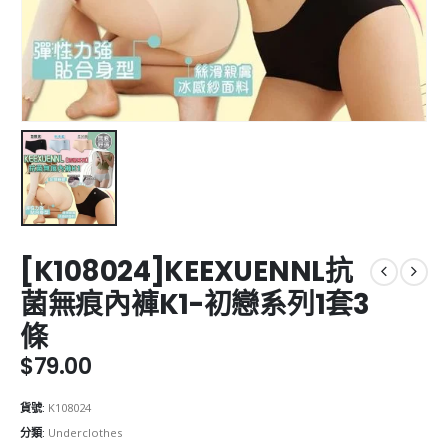
[K108024]KEEXUENNL抗
菌無痕內褲K1-初戀系列1套3
條
$
79.00
貨號:
K108024
分類:
Underclothes