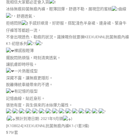
我相信大家都必定會入貨
冰絲無痕抑菌無痕內褲，輕薄回彈，舒適不勒，展現您的蜜桃
曲線
，舒適透氣、
拒絕悶熱
手感好順滑，好舒服，搭配淺色半身裙、連身裙、緊身牛
仔褲等等都超一流，
不會出現透色、勒痕的狀況。識揀嘅你就要揀KEEXUENNL抗菌無痕內褲
K1-初戀系列
裸感般輕薄
擺脫悶熱煩惱，時刻清爽透氣。
讓肌膚即時呼吸。
一片熱壓成型
深藏不露，讓無痕更隱形。
脫離傳統車縫帶來的不適。
有記憶的版型
記憶曲線，貼近身形。
張弛有度，與生俱來的冰絲彈力屬性。
(
預計到港日期: 2021年9月頭
)
[K108024] KEEXUENNL抗菌無痕內褲K1-(1套3條)
$79/套