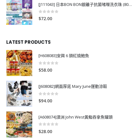
[J111043] 日本BON BON銀離子抗菌啫喱洗衣珠 (80粒)
0
out of 5
$
72.00
LATEST PRODUCTS
[H608083]安興 6 頭紅燒鮑魚
0
out of 5
$
58.00
[J608082]網面厚底 Mary June運動涼鞋
0
out of 5
$
94.00
[A608074]澳洲 John West黃鮨吞拿魚罐頭
0
out of 5
$
28.00