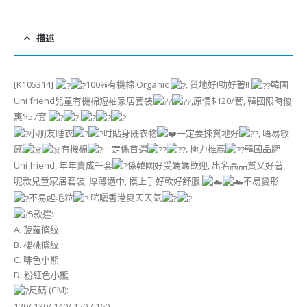
描述
[K105314]
100%有機棉 Organic
, 質地好!勁好著!!
韓國
Uni friend兒童有機棉短袖家居套裝
,原價$120/套, 韓國限時優
惠$57套
小朋友睡衣
咁貼身既衣物
一定要揀質地好
, 唔易敏
感
有機棉
一定係首選
, 極力推薦
韓國品牌
Uni friend, 年年賣成千套
係韓國好受媽媽歡迎, 出名高品質又好著,
呢款兒童家居套裝, 厚薄適中, 摸上手好軟好舒服
不易變形
不易起毛粒
啱曬香港夏天天氣
5款選:
A. 菠蘿條紋
B. 櫻桃條紋
C. 啡色小熊
D. 粉紅色小熊
尺碼 (CM):
120/ 130/ 140/ 150 / 160