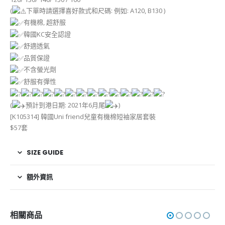
(
下單時請選擇喜好款式和尺碼: 例如: A120, B130 )
有機棉, 超舒服
韓國KC安全認證
舒適透氣
品質保證
不含螢光劑
舒服有彈性
(
預計到港日期: 2021年6月尾
)
[K105314] 韓國Uni friend兒童有機棉短袖家居套裝
$57套
SIZE GUIDE
額外資訊
相關商品