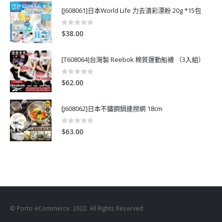
[J608061]日本World Life 力去漬彩漂粉 20g *15包
0
out of 5
$
38.00
[T608064]台灣製 Reebok 棉質運動船襪 （3入組）
0
out of 5
$
62.00
[J608062]日本不鏽鋼鍋連撈網 18cm
0
out of 5
$
63.00
© Porto eCommerce. 2022. All Rights Reserved