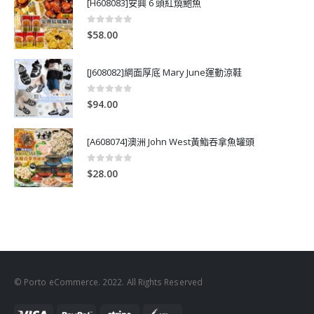
[H608083]安興 6 頭紅燒鮑魚
0
out of 5
$
58.00
[J608082]網面厚底 Mary June運動涼鞋
0
out of 5
$
94.00
[A608074]澳洲 John West黃鮨吞拿魚罐頭
0
out of 5
$
28.00
© Porto eCommerce. 2022. All Rights Reserved