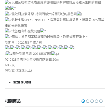
以獨家技術於肌膚形成防護膜阻絕有害物質及隔離污染的防曬霜
強效對抗紫外線, 抵禦因紫外線而形成的黑色素
防曬系數SPF50+/PA++++，提高紫外線防護效果，抵禦因UVA而帶
來的光老化損害
改善色斑和皺紋問題
用法：於日間基礎護理的最後階段，取適量輕輕塗上。
到期日：2022年3月或之後
(
預計到港日期: 2021年3月頭
)
[K101284] 雪花秀雪瀅煥白防曬霜 20ml
$89/支
$80/支 (2支或以上)
SIZE GUIDE
相關商品