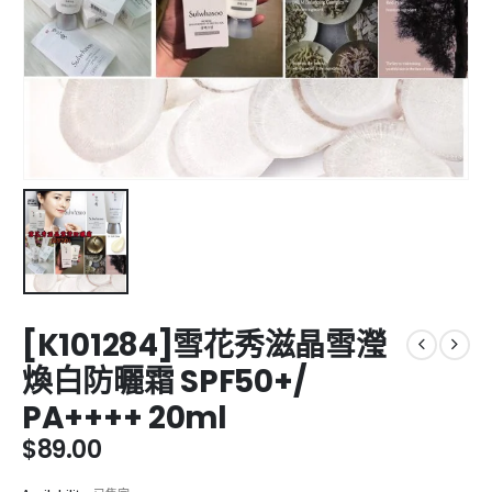
[K101284]雪花秀滋晶雪瀅
煥白防曬霜 SPF50+/
PA++++ 20ml
$
89.00