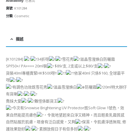
Availability:
已售完
貨號:
K101284
分類:
Cosmetic
描述
[K101284]
34折呀
雪花秀
滋晶雪瀅煥白防曬霜
SPF50+/ PA++++ 20ml裝
$89/支, 2支或以上$80/支
貨裝40ml專櫃賣緊HK$500呀!!
依家40ml 只係$160, 全球最平
呀
有調色功效既雪花秀
滋晶雪瀅煥白
防曬霜
20ml特大辦仔
有貨喇
喬妹大愛
難怪係斷貨王
今次有Snowise Brightening UV Protector既Soft Glow 1號色，效
果自然能提亮膚色
，令我地望起來白淨又精神。而且輕柔乳霜質感
自然貼服於肌膚，唔會有泛白感覺，又夠
保濕，令肌膚淨透無瑕, 修
護效果勁好
素顏放假日子有佢多好