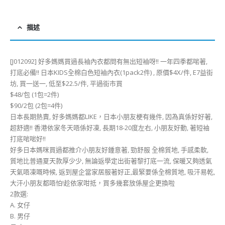
描述
[J012092] 好多媽媽買過長袖內衣都問有無出短袖呀!! 一年四季都啱著,
打底必備!! 日本KIDS全棉白色短袖內衣(1pack2件) , 原價$4X/件, E7益街
坊, 買一送一, 低至$22.5/件, 平過街市買
$48/包 (1包=2件)
$90/2包 (2包=4件)
日本長期熱賣, 好多媽媽都LIKE，日本小朋友梗有幾件, 因為真係好好著,
超舒適!! 香港依家冬天唔係好凍, 長期18-20度左右, 小朋友好動, 著短袖
打底啱啱好!!
好多日本媽咪買過都推介小朋友好鍾意著, 勁舒服 全棉質地, 手感柔軟,
質地比普通夏天款厚少少, 無論返學定出街著黎打底一流, 保暖又夠透氣
天氣唔凍嘅時候, 返到屋企當家居服著好正,最緊要係全棉質地, 吸汗易乾,
大汗小朋友都唔怕!趁依家咁抵，買多幾套放係屋企更換啦
2款選:
A. 女仔
B. 男仔