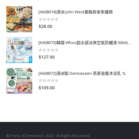
[A608074]澳洲 John West黃鮨吞拿魚罐頭
0
out of 5
$
28.00
[K608073]韓國 Whoo超水感冰爽空氣防曬液 60ml(送13ml*4支)
0
out of 5
$
127.00
[A608072]澳洲製 Dermaveen 燕麥滋養沐浴乳 1L
0
out of 5
$
109.00
© Porto eCommerce. 2022. All Rights Reserved