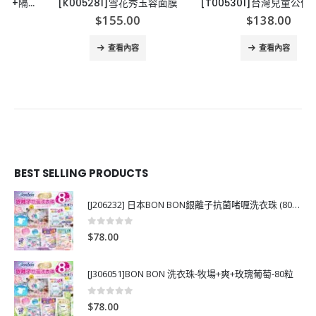
[K005281]雪花秀玉容面膜
[T005301]台灣兒童公仔立體口罩 3-6歲
$
155.00
$
138.00
查看內容
查看內容
BEST SELLING PRODUCTS
[J206232] 日本BON BON銀離子抗菌啫喱洗衣珠 (80粒)
0
out of 5
$
78.00
[J306051]BON BON 洗衣珠-牧場+爽+玫瑰葡萄-80粒
0
out of 5
$
78.00