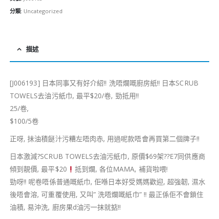
分類:
Uncategorized
描述
[J006193] 日本同事又有好介紹!! 洗唔爛嘅廚房紙!! 日本SCRUB
TOWELS去油污紙巾, 最平$20/卷, 勁抵用!!
25/卷,
$100/5卷
正呀, 抺油積餸汁污糟左唔肉赤, 用過呢款唔會再買第二個牌子!!
日本激減
?
SCRUB TOWELS去油污紙巾, 原價$69架
?
?
E7同供應商
傾到靚價, 最平$20
抵到爛, 各位MAMA, 補貨啦喂!
勁呀!! 呢卷唔係普通嘅紙巾, 佢喺日本好受媽媽歡迎, 超強韌, 濕水
後唔會溶, 可重覆使用, 又叫” 洗唔爛嘅紙巾” !! 最正係佢不會鎖住
油積, 易沖洗, 廚房果d油污一抹就掂!!