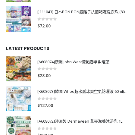
[J111043] 日本BON BON銀離子抗菌啫喱洗衣珠 (80粒)
0
out of 5
$
72.00
LATEST PRODUCTS
[A608074]澳洲 John West黃鮨吞拿魚罐頭
0
out of 5
$
28.00
[K608073]韓國 Whoo超水感冰爽空氣防曬液 60ml(送13ml*4支)
0
out of 5
$
127.00
[A608072]澳洲製 Dermaveen 燕麥滋養沐浴乳 1L
0
out of 5