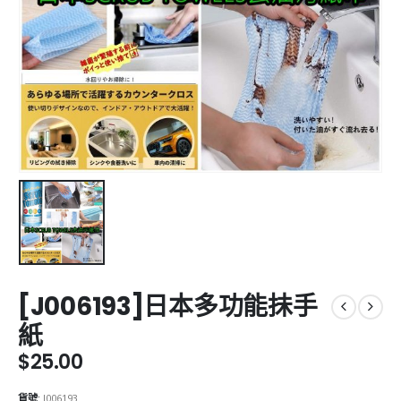
[J006193]日本多功能抺手
紙
$
25.00
貨號:
J006193