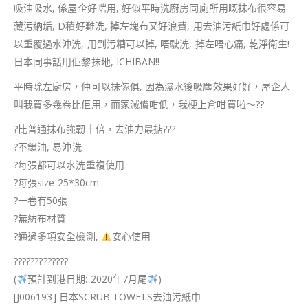
吸油吸水, 係屋企好啱用, 好似平時洗廚房同廁所用嘅抺布很容易
藏污納垢, D積好難洗, 掉左塊布又好浪費, 用去油污紙巾好處係可
以重覆過水沖洗, 用到污糟可以掉, 唔駛洗, 掉左唔心痛, 乾淨衛生!
日本同事話用佢黎抺地, ICHIBAN!!
平時除左廚房，仲可以抹傢俱, 因為濕水後吸塵效果好好，屋企人
叫我買多幾卷比佢用，而家減價咁低，我梗上倉咁買啦～
?
?
?
比普通抹布強韌十倍，去油力最掂
?
?
?
?
不鎖油, 易沖洗
?
每張都可以水洗重複使用
?
每張size 25*30cm
?
一卷有50張
?
無紡布材質
?
通過多項安全檢測,
安心使用
?
?
?
?
?
?
?
?
?
?
?
?
?
(
預計到港日期: 2020年7月尾
)
[J006193] 日本SCRUB TOWELS去油污紙巾