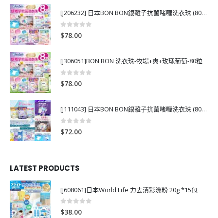
[J206232] 日本BON BON銀離子抗菌啫喱洗衣珠 (80粒)
0
out of 5
$
78.00
[J306051]BON BON 洗衣珠-牧場+爽+玫瑰葡萄-80粒
0
out of 5
$
78.00
[J111043] 日本BON BON銀離子抗菌啫喱洗衣珠 (80粒)
0
out of 5
$
72.00
LATEST PRODUCTS
[J608061]日本World Life 力去漬彩漂粉 20g *15包
0
out of 5
$
38.00