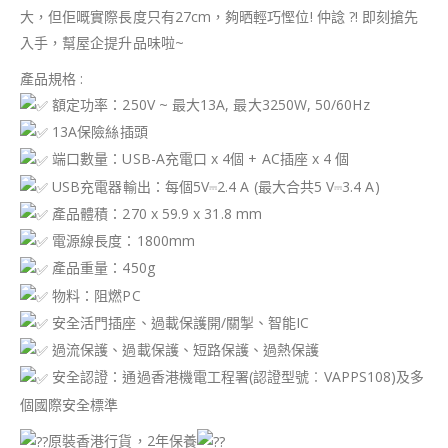
大，但佢嘅實際長度只有27cm，夠晒輕巧慳位! 仲諗 ?! 即刻搶先
入手，幫屋企提升品味啦~
產品規格 :
額定功率：250V ~ 最大13A, 最大3250W, 50/60Hz
13A保險絲插頭
端口數量：USB-A充電口 x 4個 + AC插座 x 4 個
USB充電器輸出：每個5V⎓2.4 A (最大合共5 V⎓3.4 A)
產品體積：270 x 59.9 x 31.8 mm
電源線長度：1800mm
產品重量：450g
物料：阻燃PC
安全活門插座、過載保護開/關掣、智能IC
過流保護、過載保護、短路保護、過熱保護
安全認證：通過香港機電工程署(認證型號︰VAPPS108)及多
個國際安全標準
原裝香港行貨，2年保養