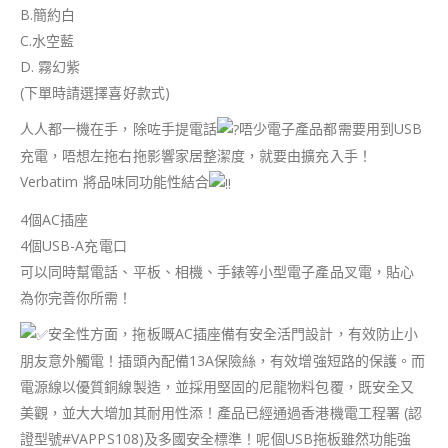
B.簡約白
C.水空藍
D. 霧幻紫
(下單時請選擇喜好款式)
人人都一機在手，除咗手提電話
唔少電子產品都需要用到USB
充電，唔想左拖右拖影響家居整潔度，就要由擴充入手！
Verbatim 將品味同功能性結合
4個AC插座
4個USB-A充電口
可以同時幫電話、平板、相機、手錶等小型電子產品叉電，貼心
為你完善你所需！
安全性方面，拖板嘅AC插座備有安全活門設計，有效防止小
朋友意外觸電！插頭內配備13A保險絲，有效增強短路的保護。而
電源線以優質銅線製造，並採用堅固的尼龍物料包覆，既安全又
美觀，並大大增加其耐用性添！產品已經通過香港機電工程署 (認
證型號#VAPPS108)及多國安全標準！呢個USB拖板雖然功能強