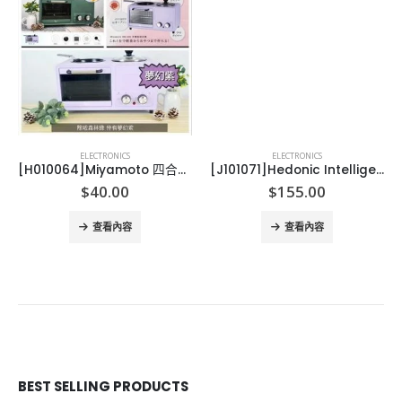
ELECTRONICS
ELECTRONICS
[H010064]Miyamoto 四合一早餐神器
[J101071]Hedonic Intelligence 12000mAh power Bank 充電池 12000mAh power Bank
$
40.00
$
155.00
查看內容
查看內容
BEST SELLING PRODUCTS