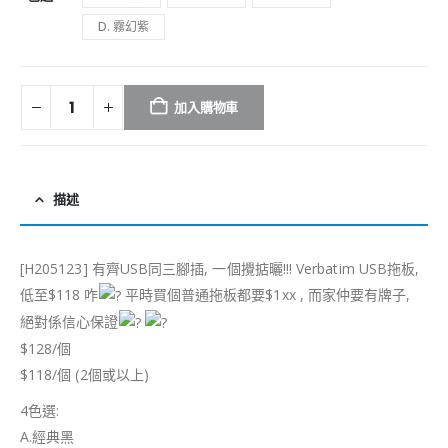
D. 霧幻紫
加入購物車
描述
[H205123] 有齊USB同三腳插, 一個攪掂曬!!! Verbatim USB拖板,
低至$118 咋
平時買個普通拖板都要$1xx , 而家仲要有牌子,
絕對係信心保證
$128/個
$118/個 (2個或以上)
4色選:
A.經典黑