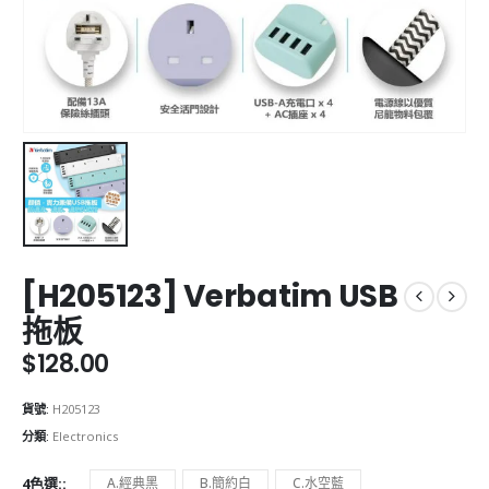
[H205123] Verbatim USB
拖板
$
128.00
貨號:
H205123
分類:
Electronics
4色選:
A.經典黑
B.簡約白
C.水空藍