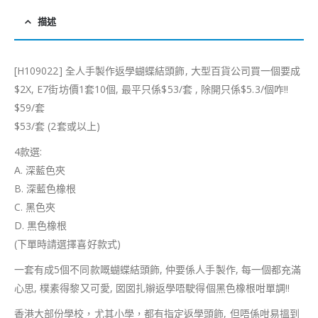
描述
[H109022] 全人手製作返學蝴蝶結頭飾, 大型百貨公司買一個要成
$2X, E7街坊價1套10個, 最平只係$53/套 , 除開只係$5.3/個咋!!
$59/套
$53/套 (2套或以上)
4款選:
A. 深藍色夾
B. 深藍色橡根
C. 黑色夾
D. 黒色橡根
(下單時請選擇喜好款式)
一套有成5個不同款嘅蝴蝶結頭飾, 仲要係人手製作, 每一個都充滿
心思, 樸素得黎又可愛, 囡囡扎辮返學唔駛得個黑色橡根咁單調!!
香港大部份學校，尤其小學，都有指定返學頭飾, 但唔係咁易搵到