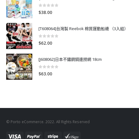
0
out of 5
$
38.00
[T608064]台灣製 Reebok 棉質運動船襪 （3入組）
0
out of 5
$
62.00
[J608062]日本不鏽鋼鍋連撈網 18cm
0
out of 5
$
63.00
© Porto eCommerce. 2022. All Rights Reserved