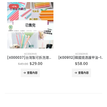
-41%
已售完
ACCESSORIES
ACCESSORIES
[X000037]台灣製可拆洗環保飲管組, 一組兩入
[K009112]韓國燒酒護甲油-12ml
Original
Current
$
29.00
$
58.00
$
49.00
price
price
was:
is:
查看內容
查看內容
$49.00.
$29.00.