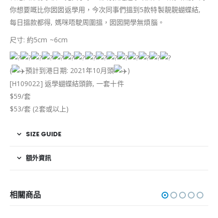
你想要嘅比你囡囡返學用，今次同事們搵到5款特製靚靚蝴蝶結,
每日搵款都得, 媽咪唔駛周圍搵，囡囡開學無煩腦。
尺寸: 約5cm ~6cm
(
預計到港日期: 2021年10月頭
)
[H109022] 返學蝴蝶結頭飾, 一套十件
$59/套
$53/套 (2套或以上)
SIZE GUIDE
額外資訊
相關商品