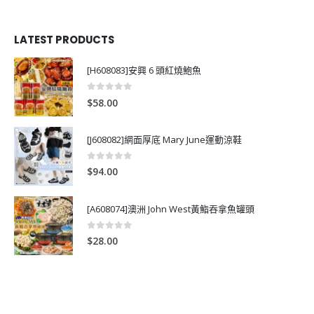
LATEST PRODUCTS
[H608083]安興 6 頭紅燒鮑魚
0
out of 5
$
58.00
[J608082]網面厚底 Mary June運動涼鞋
0
out of 5
$
94.00
[A608074]澳洲 John West黃鮨吞拿魚罐頭
0
out of 5
$
28.00