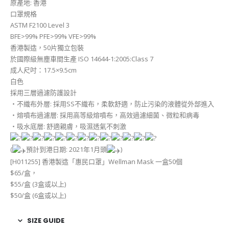
原產地: 香港
口罩規格
ASTM F2100 Level 3
BFE>99% PFE>99% VFE>99%
香港製造，50片獨立包裝
於國際級無塵車間生產 ISO 14644-1:2005:Class 7
成人尺吋：17.5×9.5cm
白色
採用三層過濾防護設計
・不織布外層: 採用SS不織布，柔軟舒適，防止污染的液體從外部進入
・熔噴布過濾層: 採用高等級熔噴布，高效過濾細菌、微粒和病毒
・吸水底層: 舒適親膚，吸濕透氣不刺激
(
預計到港日期: 2021年1月頭
)
[H011255] 香港製造「惠民口罩」Wellman Mask 一盒50個
$65/盒，
$55/盒 (3盒或以上)
$50/盒 (6盒或以上)
SIZE GUIDE