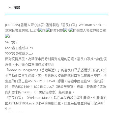
描述
[H011255] 香港人齊心抗疫!! 香港製造「惠民口罩」Wellman Mask 一
盒50個獨立包裝, 低至$
盒只需
個成人獨立包裝口罩
$65/盒，
$55/盒 (3盒或以上)
$50/盒 (6盒或以上)
面對疫情反覆，為確保市民時刻得到充足的防護，惠民口罩推出特別優
惠價，不用擔心口罩價錢又被炒高
「Made in Hong Kong（香港製造）」的惠民口罩於香港沙田石門設立
全自動化口罩生產綫，其生產管理和技術團隊對口罩品質嚴格監控，所
生產的口罩已獲ASTM-F2100 Level 3認證，無塵車間更獲SGS檢測認
證，符合ISO14644-1:2015:Class7（萬級無塵室）標準，較香港特區政
府所要求的Class 8（十萬級無塵室）級別更高。
「惠民口罩」（Wellman Mask）除在本港自設口罩生產綫，生產達美
國ASTM-F2100 Level 3水平的醫用口罩，口罩每個獨立包裝，潔淨衞
生。