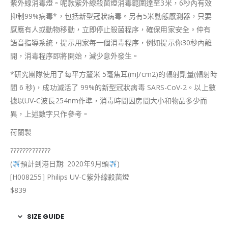
紫外線消毒燈。呢款紫外線殺菌燈消毒範圍達至3米，6秒內有效
抑制99%病毒*，包括新型冠狀病毒。另有5米動態感測器，只要
感應有人或動物移動，立即停止殺菌程序，確保用家安全。仲有
語音指導系統，提示用家每一個消毒程序，例如提示你30秒內離
開，消毒程序即將開始，減少意外發生。
*研究團隊使用了每平方釐米 5毫焦耳(mJ/cm2)的輻射劑量(輻射時
間 6 秒)，成功滅活了 99%的新型冠狀病毒 SARS-CoV-2。以上數
據以UV-C波長254nm作準，消毒時間因房間大小和物品多少而
異，上述數字只作參考。
荷蘭製
?
?
?
?
?
?
?
?
?
?
?
?
?
(
預計到港日期: 2020年9月頭
)
[H008255] Philips UV-C紫外線殺菌燈
$839
SIZE GUIDE