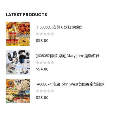
LATEST PRODUCTS
[H608083]安興 6 頭紅燒鮑魚
0
out of 5
$
58.00
[J608082]網面厚底 Mary June運動涼鞋
0
out of 5
$
94.00
[A608074]澳洲 John West黃鮨吞拿魚罐頭
0
out of 5
$
28.00