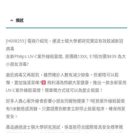
描述
[H008255] 電視介紹完，連波士頓大學都研究實証有效殺滅新冠
病毒
全新Philips UV-C紫外線殺菌燈, 原價碼13XX, E7街坊價$839 為大
小朋友消毒
?️
最近病毒又再殺到，雖然確診人數有減少跡象，但都唔可以鬆
懈，要加強清潔㗎
?‍
飛利浦為照顧大家健康，推出一款全新家用
UV-C紫外線殺菌燈！簡單嘅方式就可以為屋企殺菌！
好多人擔心紫外線會影響小朋友同寵物健康？
?
呢款紫外線殺菌燈
有5米動態感測器，只要感應到都會立即停止殺菌程序，確保用家
安全。
產品通過波士頓大學研究測試，係首款符合國際燈具安全標準嘅