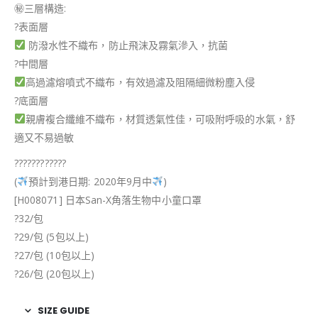
㊙
三層構造:
?
表面層
防潑水性不織布，防止飛沫及霧氣滲入，抗菌
?
中間層
高過濾熔噴式不織布，有效過濾及阻隔細微粉塵入侵
?
底面層
親膚複合纖維不織布，材質透氣性佳，可吸附呼吸的水氣，舒
適又不易過敏
?
?
?
?
?
?
?
?
?
?
?
?
(
預計到港日期: 2020年9月中
)
[H008071] 日本San-X角落生物中小童口罩
?
32/包
?
29/包 (5包以上)
?
27/包 (10包以上)
?
26/包 (20包以上)
SIZE GUIDE