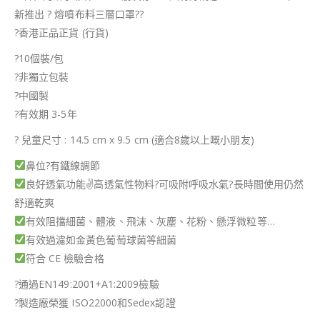
新推出
?
熔噴布料三層口罩
?
?
?
香港正品正貨 (行貨)
?
10個裝/包
?
非獨立包裝
?
中國製
?
有效期 3-5年
?
兒童尺寸 : 14.5 cm x 9.5 cm (適合8歲以上嘅小朋友)
鼻位
?
有鐵線調節
良好透氣功能
✌
高透氣性物料
?
可吸附呼吸水氣
?
長時間使用仍然
舒適乾爽
有效阻擋細菌、體液、飛沫、灰塵、花粉、懸浮微粒等…
有效過濾如金黃色葡萄球菌等細菌
符合 CE 檢驗合格
?
通過EN149:2001+A1:2009檢驗
?
製造廠榮獲 ISO22000和Sedex認證