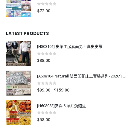
0
out of 5
$
72.00
LATEST PRODUCTS
[H808101] 皮革工房素面男士真皮皮帶
0
out of 5
$
88.00
[A608104]Naturall 雙面印花床上套裝系列- 2026年秋季新款
0
out of 5
P
–
$
99.00
$
159.00
r
i
[H608083]安興 6 頭紅燒鮑魚
c
e
0
out of 5
$
58.00
r
a