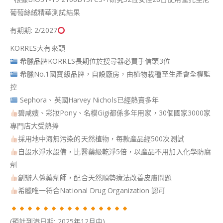
葡萄絲絨精華測試結果
有期期: 2/2027
KORRES大有來頭
希臘品牌KORRES長期位於搜尋器必買手信頭3位
希臘No.1國寶級品牌，自設廠房，由植物栽種至生產會全權監
控
Sephora、英國Harvey Nichols已經熱賣多年
碧咸嫂、彩妝Pony、名模Gigi都係多年用家，30個國家3000家
專門店大受熱捧
採用地中海無污染的天然植物，每款產品經500次測試
自設水淨水設備，比醫藥級乾淨5倍，以產品不用加入化學防腐
劑
創辦人係藥劑師，配合天然順勢療法改善皮膚問題
希臘唯一符合National Drug Organization 認可
(預計到港日期: 2025年12月中)