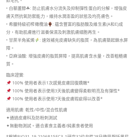
歛毛孔。
• 白藜蘆醇☘: 防止肌膚水分流失及抑制彈性蛋白的分解，增強皮
膚天然抗氧防禦能力，維持水潤澎盈的狀態及均亮膚色。
• 希臘特級初榨橄欖油
: 蘊含豐富的脂肪酸及維生素(A和E)成
分，有助肌膚進行滋養保濕及刺激肌膚細胞再生。
• 甘蔗半角鯊烯
: 速效補充皮膚缺失的脂質，為肌膚築起鎖水屏
障。
• 亞麻油酸: 增強皮膚的脂質屏障，提高肌膚含水量，改善粗糙膚
質。
臨床證實:
100% 使用者表示1次感覺皮膚回復嬌嫩*
100% 使用者表示使用3天後肌膚變得柔軟明亮及有彈性*
100% 使用者表示使用7天後皮膚瑕疵得以改善*
適用肌膚: 乾性/中性/混合性肌膚
✦通過皮膚科及防粉刺測試
✦無動物測試。適合素食主義者/純素食者使用
*根據BIO31-19 2106B15FC3-1研究32位女性28日使用聖托里尼