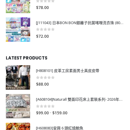
0
out of 5
$
78.00
[J111043] 日本BON BON銀離子抗菌啫喱洗衣珠 (80粒)
0
out of 5
$
72.00
LATEST PRODUCTS
[H808101] 皮革工房素面男士真皮皮帶
0
out of 5
$
88.00
[A608104]Naturall 雙面印花床上套裝系列- 2026年秋季新款
0
out of 5
P
–
$
99.00
$
159.00
r
i
[H608083]安興 6 頭紅燒鮑魚