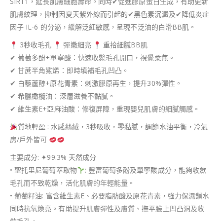
SIRT1，延長肌膚細胞壽命。同時✔促進膠原蛋白生成，有助更新
肌膚紋理，抑制因夏天紫外線而引起的✔黑色素沉澱及✔降低炎症
因子 IL-6 的分泌，緩解泛紅敏感，呈現不泛油的白滑BB肌。
3秒收毛孔
彈嫩細亮
重拾細膩BB肌
✔ 葡萄多酚+單寧酸：快速收斃毛孔開口，視覺柔焦。
✔ 甘蔗半角鯊烯：即時填補毛孔凹凸。
✔ 白藜蘆醇+原花青素：刺激膠原再生，提升30%彈性。
✔ 希臘橄欖油：深層滋養不黏膩。
✔ 維生素E+亞麻油酸：修復屏障，重現嬰兒肌膚的細膩觸感。
質地輕盈 : 水感絲絨，3秒吸收，零黏膩，調節水油平衡，冷氣
房/戶外皆可
主要成分: ✦99.3% 天然成分
• 聖托里尼葡萄萃取物
: 豐富葡萄多酚及單寧酸成分，能夠收歛
毛孔而不致乾燥，活化肌膚的年輕能量。
• 葡萄籽油: 富含維生素E、必要脂肪酸及原花青素，強力保濕鎖水
同時抗氧煥亮。有助提升肌膚彈性及膚質、撫平臉上凹凸洞及收