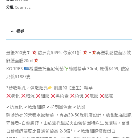
分類:
Cosmetic
描述
最後200支❣
歐洲賣$499, 依家41折
+
再送乳酪益菌即效
舒緩面膜20ml
KORRES
希臘聖托里尼葡萄
絲絨精華 30ml, 原價$499, 依家
只係$188/支
3秒收毛孔，彈嫩細亮
肌膚的【重生】精華
老化
暗沉
細紋
黑色素
色斑
敏感
黏膩
✔抗氧化 ✔激活細胞 ✔抑制黑色素 ✔抗炎
輕薄透亮的營養水感精華 ，專為30-50歲肌膚設計，蘊含超強細胞
守護者–白藜蘆醇，由於聖托里尼火山葡萄因特殊生長環境，富含
白藜蘆醇濃度比普通葡萄高 2-3倍*，✔激活細胞修復蛋白