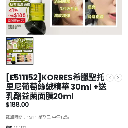
[E511152]KORRES希臘聖托
里尼葡萄絲絨精華 30ml +送
乳酪益菌面膜20ml
$
188.00
截單時間：19/11 星期三 中午12點
貨號:
E511152