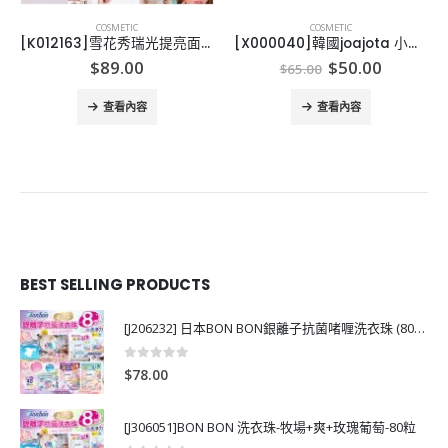
COSMETIC
COSMETIC
[K012163]雪花秀瑞光提亮面霜-60片
[X000040]韓國joajota 小白管氧氣洗面奶-2支
Original
Current
$
89.00
$
50.00
$
65.00
price
price
was:
is:
查看內容
查看內容
$65.00.
$50.00.
BEST SELLING PRODUCTS
[J206232] 日本BON BON銀離子抗菌啫喱洗衣珠 (80粒)
0
out of 5
$
78.00
[J306051]BON BON 洗衣珠-牧場+爽+玫瑰葡萄-80粒