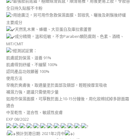
最強妝前底霜，極緻絲滑質感，順滑易推，用後更易上妝，令妝容
全日持久貼服不卡粉
用途廣泛，另可用作急救保濕面膜、卸妝乳、曬後及剃鬚後紓緩
主要成分
天然乳木果、蜂蠟、大豆蛋白及庫拉索蘆薈
成分精簡，溫和低敏，不含Paraben類防腐劑、色素、酒精、
MIT/CMIT
經測試証實：
肌膚感到保濕、滋養 91%
肌膚得到紓緩、不繃緊 100%
認同產品功效顯著 100%
使用方法
早晚於爽膚後，取適量塗於面部及頸部，輕輕按摩至吸收
補濕力強，建議只需使用少量
如用作保濕面膜，可厚敷於面上10-15分鐘後，用化妝棉拭掉多餘面霜
適合
中至乾性、混合性、敏感性皮膚
EXP 08/2022
(
預計到港日期: 2021年2月中
)