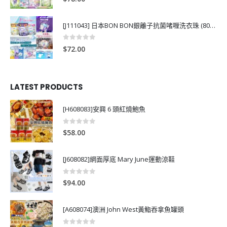
[J111043] 日本BON BON銀離子抗菌啫喱洗衣珠 (80粒)
0
out of 5
$
72.00
LATEST PRODUCTS
[H608083]安興 6 頭紅燒鮑魚
0
out of 5
$
58.00
[J608082]網面厚底 Mary June運動涼鞋
0
out of 5
$
94.00
[A608074]澳洲 John West黃鮨吞拿魚罐頭