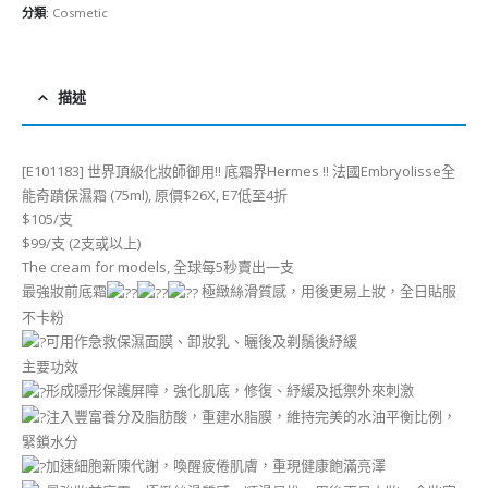
分類:
Cosmetic
描述
[E101183] 世界頂級化妝師御用!! 底霜界Hermes !! 法國Embryolisse全
能奇蹟保濕霜 (75ml), 原價$26X, E7低至4折
$105/支
$99/支 (2支或以上)
The cream for models, 全球每5秒賣出一支
最強妝前底霜
極緻絲滑質感，用後更易上妝，全日貼服
不卡粉
可用作急救保濕面膜、卸妝乳、曬後及剃鬚後紓緩
主要功效
形成隱形保護屏障，強化肌底，修復、紓緩及抵禦外來刺激
注入豐富養分及脂肪酸，重建水脂膜，維持完美的水油平衡比例，
緊鎖水分
加速細胞新陳代謝，喚醒疲倦肌膚，重現健康飽滿亮澤