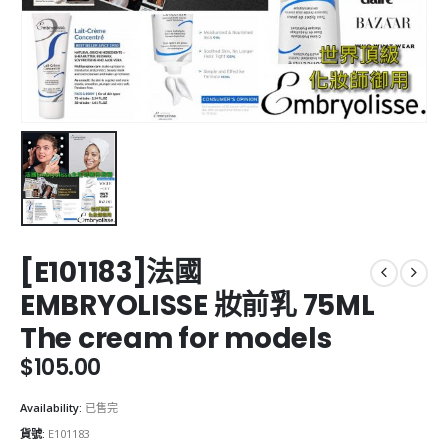
[E101183]法國
EMBRYOLISSE 妝前乳 75ML
The cream for models
$
105.00
Availability:
已售完
貨號:
E101183