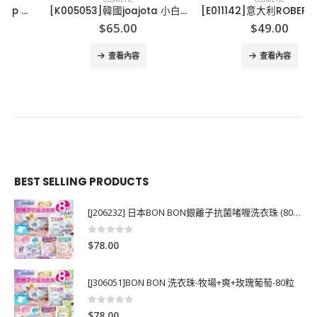
[K005053]韓國joajota 小白管氧氣洗面奶-2支
[E011142]意大利ROBERTS玫瑰爽膚水300ML
$
65.00
$
49.00
查看內容
查看內容
BEST SELLING PRODUCTS
[J206232] 日本BON BON銀離子抗菌啫喱洗衣珠 (80粒)
0
out of 5
$
78.00
[J306051]BON BON 洗衣珠-牧場+爽+玫瑰葡萄-80粒
0
out of 5
$
78.00