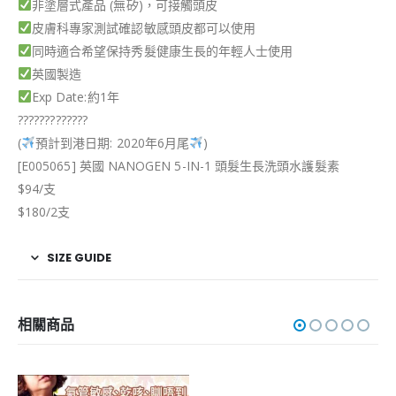
非塗層式產品 (無矽)，可接觸頭皮
皮膚科專家測試確認敏感頭皮都可以使用
同時適合希望保持秀髮健康生長的年輕人士使用
英國製造
Exp Date:約1年
?
?
?
?
?
?
?
?
?
?
?
?
?
(
預計到港日期: 2020年6月尾
)
[E005065] 英國 NANOGEN 5-IN-1 頭髮生長洗頭水護髮素
$94/支
$180/2支
SIZE GUIDE
相關商品