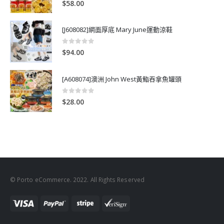
$
58.00
[J608082]網面厚底 Mary June運動涼鞋
0
out of 5
$
94.00
[A608074]澳洲 John West黃鮨吞拿魚罐頭
0
out of 5
$
28.00
© Porto eCommerce. 2022. All Rights Reserved