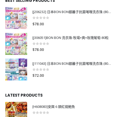
BEST SELLING PRODUCTS
[J206232] 日本BON BON銀離子抗菌啫喱洗衣珠 (80粒)
0
out of 5
$
78.00
[J306051]BON BON 洗衣珠-牧場+爽+玫瑰葡萄-80粒
0
out of 5
$
78.00
[J111043] 日本BON BON銀離子抗菌啫喱洗衣珠 (80粒)
0
out of 5
$
72.00
LATEST PRODUCTS
[H608083]安興 6 頭紅燒鮑魚
0
out of 5