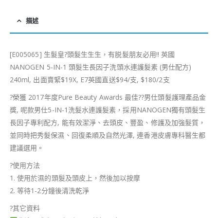
描述
[E005065] 生髮皇
?
頭髮生生生，有脱髮朋友必用!! 英國
NANOGEN 5-IN-1 頭髮生長因子洗頭水連護髮素 (男仕配方)
240ml, 出面賣緊$19X, E7英國直送$94/支, $180/2支
?
榮獲 2017年度Pure Beauty Awards 最佳
??
男仕頭髮護理產品金
獎, 呢款男仕5-IN-1洗髮水連護髮素，採用NANOGEN獨有頭髮生
長因子專利配方, 能有效潔淨、去頭皮、豐盈、修護及加強髮質，
並同時把秀髮保濕、回復柔順及自然光澤, 連香港皮膚專科醫生都
建議選用。
?
使用方法
1. 使用於濕的頭髮及頭皮上，然後加以按摩
2. 等待1-2分鐘後清洗乾淨
?
其它資料