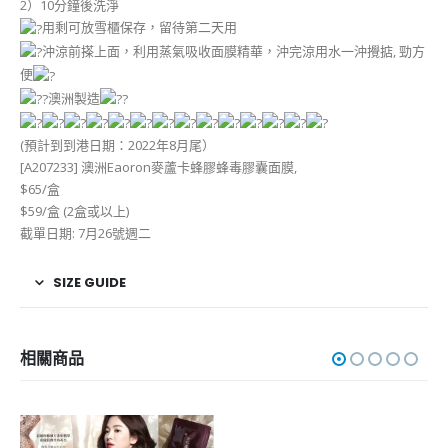
2）10分鐘後洗淨
用剩可放雪櫃保存，留待第二天用
沖涼前搽上面，利用蒸氣吸收面膜精華，沖完涼用水一沖攪掂, 勁方
便
澳洲製造
(預計到到港日期：2022年8月尾）
[A207233] 澳洲Eaoron麥蘆卡蜂膠蜂毒膠囊面膜,
$65/盒
$59/盒 (2盒或以上)
截單日期: 7月26號週二
SIZE GUIDE
相關商品