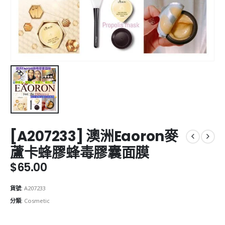
[A207233] 澳洲Eaoron麥
蘆卡蜂膠蜂毒膠囊面膜
$
65.00
貨號:
A207233
分類:
Cosmetic