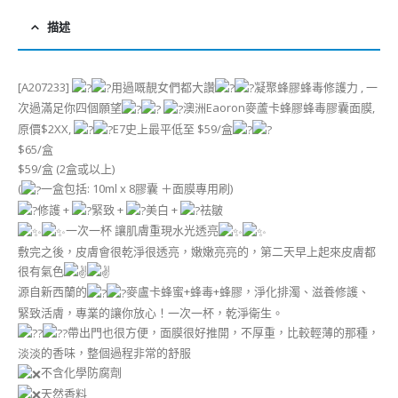
描述
[A207233]
用過嘅靚女們都大讚
凝聚蜂膠蜂毒修護力 , 一
次過滿足你四個願望
澳洲Eaoron麥蘆卡蜂膠蜂毒膠囊面膜,
原價$2XX,
E7史上最平低至 $59/盒
$65/盒
$59/盒 (2盒或以上)
(
一盒包括: 10ml x 8膠囊 ＋面膜專用刷)
修護 +
緊致 +
美白 +
祛皺
一次一杯 讓肌膚重現水光透亮
敷完之後，皮膚會很乾淨很透亮，嫩嫩亮亮的，第二天早上起來皮膚都
很有氣色
源自新西蘭的
麥盧卡蜂蜜+蜂毒+蜂膠，淨化排濁、滋養修護、
緊致活膚，專業的讓你放心！一次一杯，乾淨衛生。
帶出門也很方便，面膜很好推開，不厚重，比較輕薄的那種，
淡淡的香味，整個過程非常的舒服
不含化學防腐劑
天然香料