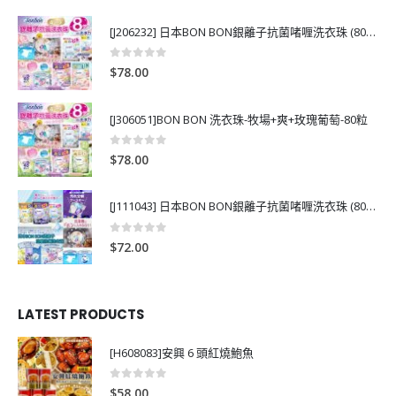
[J206232] 日本BON BON銀離子抗菌啫喱洗衣珠 (80粒)
0
out of 5
$
78.00
[J306051]BON BON 洗衣珠-牧場+爽+玫瑰葡萄-80粒
0
out of 5
$
78.00
[J111043] 日本BON BON銀離子抗菌啫喱洗衣珠 (80粒)
0
out of 5
$
72.00
LATEST PRODUCTS
[H608083]安興 6 頭紅燒鮑魚
0
out of 5
$
58.00