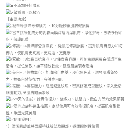
不添加任何激素
敏感肌可以放心
【主要功效】
凝聚蜂膠蜂毒修護力 ，10分鐘修復肌膚微損傷
富含抗氧化成分的乳霜面膜深層清潔肌膚，淨化排毒，吸收多餘油
脂，保護肌膚
修護+ : 4倍蜂膠營養滋養， 從肌底修護損傷，提升肌膚自愈力和防
御力，使肌膚更明亮，更清透，更健康
緊致+ : 8倍蜂毒抗衰老，守住青春容顏，可刺激膠原蛋白循環再生
活膚，提位緊致，撫平細紋乾紋，延緩肌膚衰老活膚
美白+ : 4倍抗氧化，能清除自由基，淡化黑色素，增强肌膚免疫
力，捍衛白晳防御力，守護亮白肌
祛皺+ : 4倍祛皺力，層層減退紋理，密集修護成型皺紋，深入激活
細胞動力, 令肌膚飽满緊致
28天的測試，證實修復力、緊緻力、抗皺力、嫩白力等均效果顯著
澳洲皮膚科醫生推薦，定期使用可有效修復肌膚，提高肌膚耐受
性，重塑光感美肌
使用說明：
1）清潔肌膚並將面膜塗抹臉部及頸部，避開眼附近位置