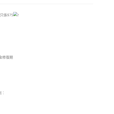
只係$75
金修復期
到：