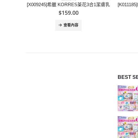
3合1潔膚乳
[K011185]MEDI-PEEL B-Tox 肉毒杆菌彈力奇蹟眼霜
$
85.00
查看內容
BEST S