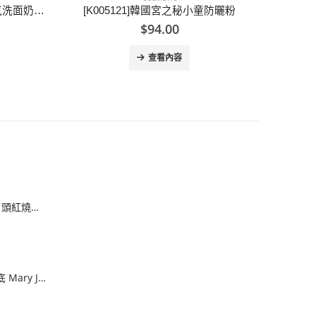
防曬粉
[E005063]BIODERMA 深層卸妝潔膚水500ML
[K010
$
79.00
查看內容
[H608083]安興 6 頭紅燒鮑魚
[J608082]網面厚底 Mary June運動涼鞋