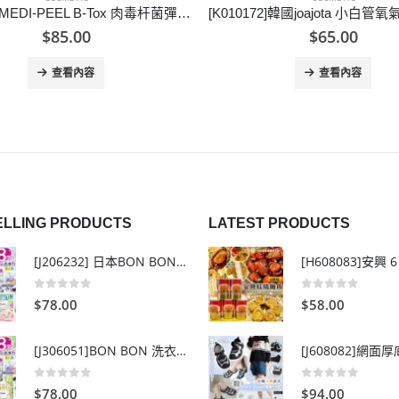
[K010172]韓國joajota 小白管氧氣洗面奶-2支
[K005121]韓國宮之秘小童
$
65.00
$
94.00
查看內容
查看內容
ELLING PRODUCTS
LATEST PRODUCTS
[J206232] 日本BON BON銀離子抗菌啫喱洗衣珠 (80粒)
0
out of 5
0
out of 5
$
78.00
$
58.00
[J306051]BON BON 洗衣珠-牧場+爽+玫瑰葡萄-80粒
0
out of 5
0
out of 5
$
78.00
$
94.00