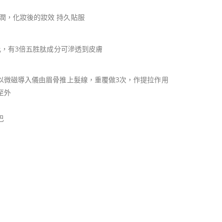
潤，化妝後的妝效 持久貼服
比，有3倍五胜肽成分可滲透到皮膚
以微磁導入儀由眉骨推上髮線，重覆做3次，作提拉作用
至外
巴