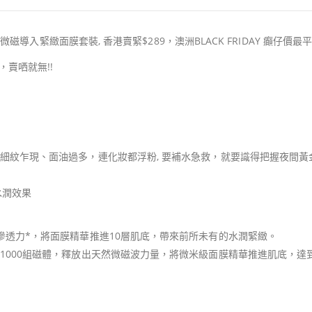
微磁導入緊緻面膜套裝, 香港賣緊$289，澳洲BLACK FRIDAY 癲仔價最平
，賣哂就無!!
細紋乍現、面油過多，連化妝都浮粉, 要補水急救，就要識得把握夜間黃
水潤效果
滲透力*，將面膜精華推進10層肌底，帶來前所未有的水潤緊緻。
1000組磁體，釋放出天然微磁波力量，將微米級面膜精華推進肌底，達