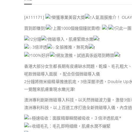
[A111171]
榮獲專業美容大奬
人氣面膜推介！ OLAY
買到即賺到!
上團1000個幾個鐘就賣哂!
只此一團
2分鐘
微磁導入，肌膚緊緻水嫩
3倍滲透
全臉推推，無死角
100%好評
網友激推，試過真係返唔到轉頭
香港大部分女生都長期有皮膚缺水問題，乾燥、毛孔粗大、
呢款微磁導入面膜 ，配合佢個微磁導入儀
2分鐘將微米級精華推進肌底，3倍深層滲透，Double Up
一覺醒來肌膚重現水嫩光澤!
澳洲專利創新微磁導入科技，以天然微磁波力量，激發3倍
澳洲專利科技，以上百道工序打造全新微磁導入儀，內含過
極速吸收：面膜精華瞬間被吸收，３倍滲透肌底*
收細毛孔：毛孔即時細緻，肌膚水潤不繃緊