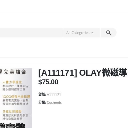
All Categories
[A111171] OLAY
$
75.00
貨號:
A111171
分類:
Cosmetic