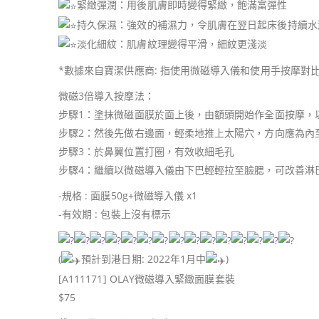
緊緻彈潤：用後肌膚即時變得緊緻，飽滿富彈性
持久保濕：強效的補濕力，令肌膚在翌日起床後持續水
淡化細紋：肌膚紋理變得平滑，細紋更淺淡
*數據來自寶潔供應商: 指使用微磁導入儀和使用手按摩對
微磁3倍導入按摩法：
步驟1：塗抹微磁面膜於面上後，由額頭開始作全面按摩，
步驟2：然後先做右邊面，輕柔地推上太陽穴，方向應為內
步驟3：於鼻翼位置打圈，有效收細毛孔
步驟4：繼續以微磁導入儀由下巴輕輕拉至臉腮，可改善淋
-規格 : 面膜50g+微磁導入儀 x1
-有效期 : 包裝上沒有標示
(
預計到港日期: 2022年1月中
)
[A111171] OLAY微磁導入緊緻面膜套裝
$75