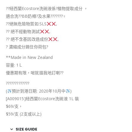
??
紐西蘭Ecostore洗碗液係
?
植物提取成分 ，
適合洗
??
BB奶樽
?
及水果
?
?
?
?
?
??
♀
??
絕無危險物質如:SLS
,
??
絕不經動物測試
,
??
絕不含基因改造成份
,
?
濃縮成分錫住你荷包
?
**Made in New Zealand
容量: 1Ｌ
優惠期有限，啱就搵我地訂喇
?
?
?
?
?
?
?
?
?
?
?
?
?
?
?
(
預計到港日期: 2020年10月中
)
[A009015]紐西蘭Ecostore洗碗液 1L 裝
$69/支，
$59/支 (2支或以上)
SIZE GUIDE