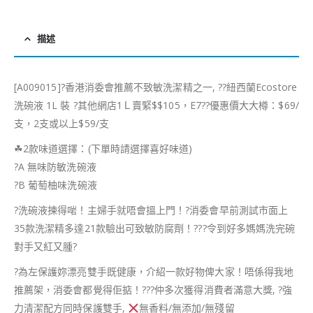
描述
[A009015]
?
香港消委會推薦不致敏洗潔精之一,
??
紐西蘭Ecostore
洗碗液 1L 裝
?
其他網店1Ｌ賣緊$$105，E7
?
?
優惠價大大樽：$69/
支，2支或以上$59/支
☘
2款味道選擇：(下單時請選擇喜好味道)
?
A 無味防敏洗碗液
?
B 葡萄柚味洗碗液
?
洗碗液揀得啱！主婦手就唔會搵上門！
?
消委會早前測試市面上
35款洗潔精多達21款驗出可致敏防腐劑！
?
?
?
令到好多媽媽洗完碗
對手又紅又腫
?
?
為左保護妳漂亮雙手既健康，介紹一款好物俾大家！唔係得我地
推薦架，消委會都覺得佢掂！
?
?
?
仲多次獲得消費者滿意大獎,
?
強
力清潔配方同時保護雙手,
無香料/無添加/無殘留