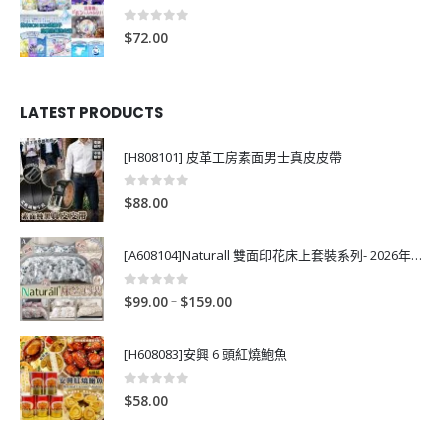
0
out of 5
$
72.00
LATEST PRODUCTS
[H808101] 皮革工房素面男士真皮皮帶
0
out of 5
$
88.00
[A608104]Naturall 雙面印花床上套裝系列- 2026年秋季新款
0
out of 5
P
–
$
99.00
$
159.00
r
i
[H608083]安興 6 頭紅燒鮑魚
c
e
0
out of 5
$
58.00
r
a