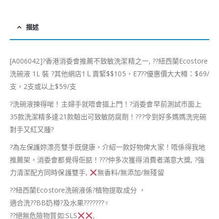
描述
[A006042]
?
香港消委會推薦不致敏洗潔精之一,
??
紐西蘭Ecostore
洗碗液 1L 裝
?
其他網店1Ｌ賣緊$$105，E7
?
?
優惠價大大樽：$69/
支，2支或以上$59/支
?
洗碗液揀得啱！主婦手就唔會搵上門！
?
消委會早前測試市面上
35款洗潔精多達21款驗出可致敏防腐劑！
?
?
?
令到好多媽媽洗完碗
對手又紅又腫
?
?
為左保護妳漂亮雙手既健康，介紹一款好物俾大家！唔係得我地
推薦架，消委會都覺得佢掂！
?
?
?
仲多次獲得消費者滿意大獎,
?
強
力清潔配方同時保護雙手,
無香料/無添加/無殘留
??
紐西蘭Ecostore洗碗液係
?
植物提取成分 ，
適合洗
??
BB奶樽
?
及水果
?
?
?
?
?
??
♀
??
絕無危險物質如:SLS
,