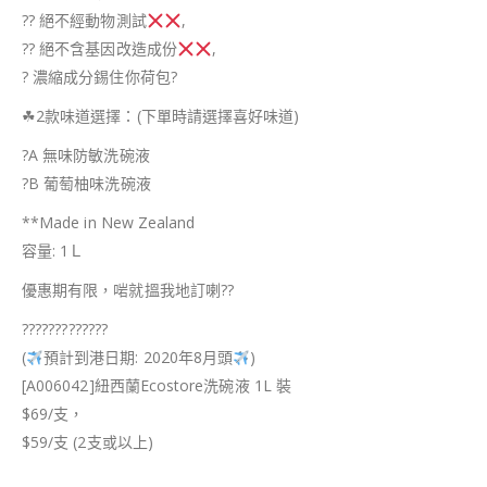
??
絕不經動物測試
,
??
絕不含基因改造成份
,
?
濃縮成分錫住你荷包
?
☘
2款味道選擇：(下單時請選擇喜好味道)
?
A 無味防敏洗碗液
?
B 葡萄柚味洗碗液
**Made in New Zealand
容量: 1Ｌ
優惠期有限，啱就搵我地訂喇
?
?
?
?
?
?
?
?
?
?
?
?
?
?
?
(
預計到港日期: 2020年8月頭
)
[A006042]紐西蘭Ecostore洗碗液 1L 裝
$69/支，
$59/支 (2支或以上)