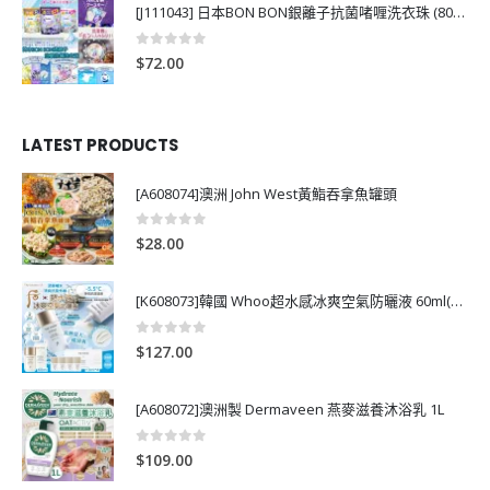
[J111043] 日本BON BON銀離子抗菌啫喱洗衣珠 (80粒)
0
out of 5
$
72.00
LATEST PRODUCTS
[A608074]澳洲 John West黃鮨吞拿魚罐頭
0
out of 5
$
28.00
[K608073]韓國 Whoo超水感冰爽空氣防曬液 60ml(送13ml*4支)
0
out of 5
$
127.00
[A608072]澳洲製 Dermaveen 燕麥滋養沐浴乳 1L
0
out of 5
$
109.00