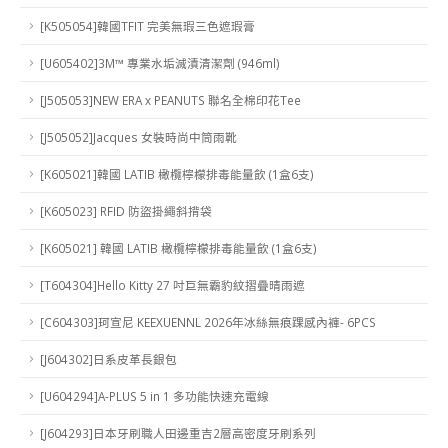
[K505054]韓國TFIT 完美無瑕三色遮瑕膏
[U605402]3M™ 專業水垢滅漬清潔劑 (946ml)
[J505053]NEW ERA x PEANUTS 聯名全棉印花Tee
[J505052]Jacques 女裝時尚中筒雨靴
[K605021]韓國 LATIB 橄欖檸檬排毒能量飲 (1盒6支)
[K605023] RFID 防盜掛繩斜揹袋
[K605021] 韓國 LATIB 橄欖檸檬排毒能量飲 (1盒6支)
[T604304]Hello Kitty 27 吋巨無霸豹紋摺疊晴雨遮
[C604303]珂宣尼 KEEXUENNL 2026年冰絲無痕踝感內褲- 6PCS
[J604302]日系皮革長銀包
[U604294]A-PLUS 5 in 1 多功能快速充電線
[J604293]日本牙刷職人田邊重吉2層高密度牙刷系列