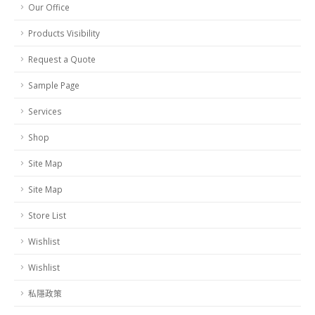
Our Office
Products Visibility
Request a Quote
Sample Page
Services
Shop
Site Map
Site Map
Store List
Wishlist
Wishlist
私隱政策