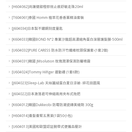
[H604062]尚護健甜橙即效止痕舒敏走珠20ml
[T604061]泰國 Homm 植萃花香香薰精油套裝
[J604034]日本製不鏽鋼刻度量匙
[K604033]韓國BOND N°2 專業沙龍超高濃縮角蛋白深層護髮膜-500ml
[U604032]PURE CARESS 防水防汗竹纖維枕頭保護套-(1套2個)
[K604031]韓國 JMsolution 玫瑰潤澤保濕防曬噴霧
[U604024]Tommy Hilfiger 運動襪 (1套6對)
[J604023]Sleep-Lab 天絲蠶絨蛋白夏日涼被- 碎花田園風
[J604022]日本激落君可伸縮兩用夾布式拖把
[K604012]韓國Dukkeobi 防霉防潮瓷磚美縫劑 300g
[H604014]養髮養腎五黑茶(1袋50小包)
[U604013]美國和歐盟認証腕帶式便攜血壓計