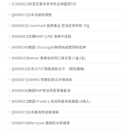
[C606052]珂宣尼薰衣草淨色全棉圓領TEE
[J606051]日本涼感枕頭墊
[I606043]Covermark 皇牌產品 控油定妝碎粉 30g
[K606042]亮鑽MARY JUNE 漁網平底鞋
[K606034]韓國 chosungah無暇絲絨雙頭粉底棒
[K606033]hetras 專業強效除口臭牙膏 (1盒3支)
[J606032]日本02‘59“頭髮速乾毛巾 （顏色隨機)
[J606031]SANRIO 閃爆彩膠五折晴雨傘
[K606024]韓國RAIP摩洛哥堅果護髮油
[K606022]韓國 Pradera 長效除菌潔廁魔瓶 (4個入)
[J606021]日本萬用微波爐湯鍋
[U606014]Merryzoe 牆面防水修補膏