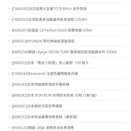
[C606263]法式經典大容量TOTE BAG+ 送手提袋
[T606262]台灣製香茅油驅蟲地板清潔劑 1350ml
[E606261]英國版 Cif Perfect Finish 除霉噴霧 435m
[J606253]HYUNDAI 現代伸縮搖頭循環扇
[K606254]韓國 Lilyeye GROW-TURN 醫美級防脫洗髮露系列 500ml
[J606252]日本「脆皮小枕頭」夾心脆餅 -100 枚入
[C606244]Keexuennl 冰感防曬闊腿傘兵褲
[J606243]日本伸縮調節寬肩手機掛繩
[J606242]日本 BON BON 衣物防染色紙-30枚 (1套3盒)
[J606241]日本網狀式固定帶護膝
[J606232]日本微波爐專用煮食鍋（連食譜）
[K606233]韓國 OBgE 茶樹控油去黑頭棒