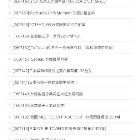
[K607164]YNM 糖果水光潤唇膏 (#06 COCONUT SHELL)
[J607163]Starbucks Cafe Moment 即溶烘焙咖啡
[J607153]TOTEMO 3秒速收記憶定型自動傘
[T607154]台灣倍立淨一滴消臭50ml*4入
[K607152]CoCoLab® 五合一極淨洗衣球 （雪松與茉莉花香）
[U607151]Cabeau 竹纖維壓力襪
[J607142]日本製幹細胞提拉亮白精華液 -30包入
[J607144]日本無壓一體式護頸午睡枕
[T607143]台灣製造專業認証大框太陽眼鏡
[T607134]日本樂天人氣軟腳枕
[K607132]韓國 MEDIPEEL EXTRA SUPER 9+ 3X黑頭護理液 250ml
[J607113]日本SCRUB TOWELS 廚房去油污抺布 (1套3卷)
[H607112]檸檬生熟薏米茶-30入