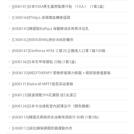
[J606161]日本VSKA黑生薑燃脂爆汗貼 （10入）（1套2盒）
[C606144]Philips 英規萬能轉換插頭
[K606143]韓國製Bathpa 海鹽精油去角質沐浴乳
[C606142]KEEXUENNL原紗冰絲防曬衣
[K606141]Denfense KF94 三層2D立體成人口罩 1箱100個
[J606134]日本灰甲保健貼 20貼 (1套2盒)
[K606133]MEDITHERAPY 緊緻修復彈力眼霜 + 眼部按摩儀套裝
[J606131]Naturall MIFFY造型床品套裝
[J606123]過濾增壓SPA花灑頭 送5支濾芯
[J606124]日本今治速乾室內超薄浴巾（顏色隨機）
[K606114]韓國天興廚房去油專用濕紙巾 80枚 (1套3包)
[U606112]前拉鍊無鋼圈防震運動內衣