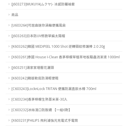
[J603273]MUKUYA(ムクヤ)- 冰感防曬袖套
商品
[U603264]可屈曲迷你渦輪便攜風扇
[J603263]日本防UV修臉草編太陽帽
[K603262]韓國 MEDIPEEL 1000 Shot 逆轉頸紋修護棒 2.0 20g
[X603261]泰國 House I-Clean 香茅檸檬草植萃地板驅蟲消潔液 1000ml
[J603251]湯家家增壓花灑頭
[K603242]韓版軟底防滑輕便鞋
[C603243]LocknLock TRITAN 便攜防漏直飲水樽 700ml
[C603234]香茅檸檬生熟薏米茶-30入
[C603232]冰絲淺口防脫襪 【一組6對】
[X603231]PHILIPS 飛利浦強光充電式手電筒