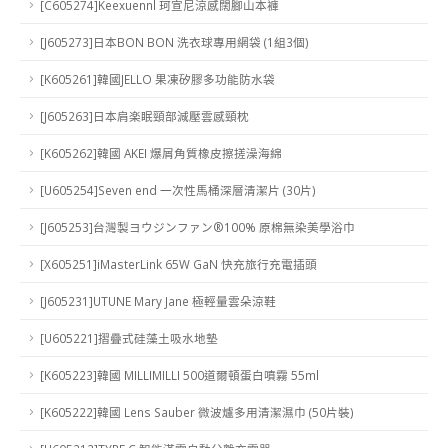
[C605274]Keexuennl 珂宣尼涼感闊腳山本褲
[J605273]日本BON BON 洗衣球專用網袋 (1組3個)
[K605261]韓國JELLO 果凍矽膠多功能防水袋
[J605263]日本肩楽眠頸部減壓雲感頸枕
[K605262]韓國 AKEI 爆屑角質橡皮擦搓澡海綿
[U605254]Seven end 一次性馬桶深層清潔片 (30片)
[J605253]台灣製ヨウジンファン®100% 原棉無染美學浴巾
[X605251]iMasterLink 65W GaN 快充旅行充電插頭
[J605231]UTUNE Mary Jane 極輕量雲朵涼鞋
[U605221]摺疊式硅藻土吸水地墊
[K605223]韓國 MILLIMILLI 500道爾頓蛋白噴霧 55ml
[K605222]韓國 Lens Sauber 微波爐多用清潔濕巾 (50片裝)