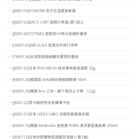
[J605153]DOMOMI 全方位溫感按摩器
[J605152]BACO CART 超輕行李箱 (買1送2)
[J605144]TOTEMO 超輕防UV特大炭纎折疊傘
[U605143]AIR SCALE 免電池手提行李秤
[T605134]台灣製造極細纖毛雙頭牙籤刷
[J605133]日本 IPOCARE EX 除疣專用美容凝膠 25g,
[K605124]韓國製 Vella特效埋線頸精華 50ml
[K605123]韓國 Rire 三合一腋下美白止汗棒 （22g）
[J605122]馬卡龍拼色仿皮纖薄卡包
[J605121]日本 LEEDS LABO 涼感防紫線漁夫帽
[K605114]韓國 Medicube 迷迭香 PDRN 清涼豐盈護髮素 250ml
[J605113]日本矽膠購物袋減壓防滑器 (1套2個)