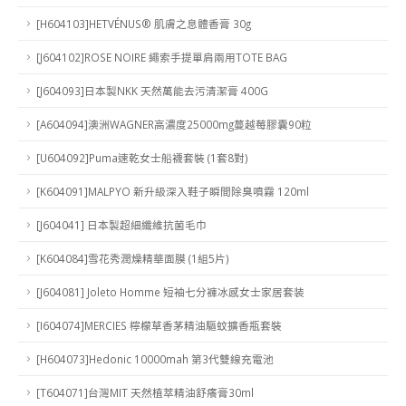
[H604103]HETVÉNUS® 肌膚之息體香膏 30g
[J604102]ROSE NOIRE 繩索手提單肩兩用TOTE BAG
[J604093]日本製NKK 天然萬能去污清潔膏 400G
[A604094]澳洲WAGNER高濃度25000mg蔓越莓膠囊90粒
[U604092]Puma速乾女士船襪套裝 (1套8對)
[K604091]MALPYO 新升級深入鞋子瞬間除臭噴霧 120ml
[J604041] 日本製超細纖維抗菌毛巾
[K604084]雪花秀潤燥精華面膜 (1組5片)
[J604081] Joleto Homme 短袖七分褲冰感女士家居套装
[I604074]MERCIES 檸檬草香茅精油驅蚊擴香瓶套裝
[H604073]Hedonic 10000mah 第3代雙線充電池
[T604071]台灣MIT 天然植萃精油舒癢膏30ml