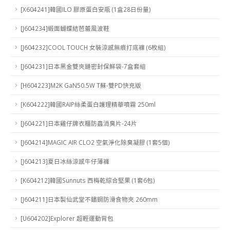
[X604241]韓國ILO 膠原蛋白安瓶 (1盒28日份量)
[J604234]緞面蝴蝶結芭蕾風波鞋
[J604232]COOL TOUCH 女裝涼感無痕打底褲 (6枚組)
[J604231]日本黑金雙夾鏈密封保鮮袋-7盒套組
[H604223]M2K GaN50.5W T蘇-雙PD快充版
[K604222]韓國RAIP絲柔蛋白護理精華噴霧 250ml
[J604221]日本雞仔牌衣櫃防蟲消臭片-24片
[J604214]MAGIC AIR CLO2 空氣淨化除臭凝膠 (1套5個)
[J604213]夏日冰絲涼感牛仔薄褲
[K604212]韓國Sunnuts 西梅乾綜合堅果 (1套6包)
[J604211]日本製仙武堂不鏽鋼防滑食物夾 260mm
[U604202]Explorer 超輕運動背包