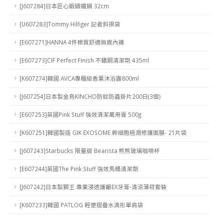
[J607284]日本匠心鍛鑄鐵鍋 32cm
[U607283]Tommy Hilfiger 記者斜孭袋
[E607271]HANNA 4件棉質舒適無痕內褲
[E607273]CIF Perfect Finish 不鏽鋼清潔劑 435ml
[K607274]韓國 AVCA專櫃級香薰沐浴露800ml
[J607254]日本製金鳥KINCHO防蚊防蟲掛片200日(3個)
[E607253]英國Pink Stuff 強效清潔萬用膏 500g
[K607251]韓國製造 GIK EXOSOME 幹細胞極潤修護面膜- 21片袋
[J607243]Starbucks 限量版 Bearista 熊熊玻璃咖啡杯
[E607244]英國The Pink Stuff 強效馬桶清潔劑
[J607242]日本製獅王 專業浸透護齦EX牙膏-清涼薄荷套裝
[K607233]韓國 PATLOG 輕便摺疊水滴形單肩袋