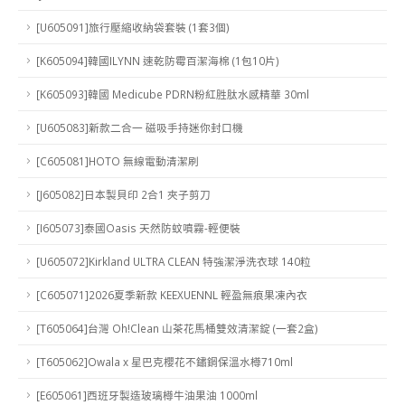
[U605091]旅行壓縮收納袋套裝 (1套3個)
[K605094]韓國ILYNN 速乾防霉百潔海棉 (1包10片)
[K605093]韓國 Medicube PDRN粉紅胜肽水感精華 30ml
[U605083]新款二合一 磁吸手持迷你封口機
[C605081]HOTO 無線電動清潔刷
[J605082]日本製貝印 2合1 夾子剪刀
[I605073]泰國Oasis 天然防蚊噴霧-輕便裝
[U605072]Kirkland ULTRA CLEAN 特強潔淨洗衣球 140粒
[C605071]2026夏季新款 KEEXUENNL 輕盈無痕果凍內衣
[T605064]台灣 Oh!Clean 山茶花馬桶雙效清潔錠 (一套2盒)
[T605062]Owala x 星巴克櫻花不鏽鋼保溫水樽710ml
[E605061]西班牙製造玻璃樽牛油果油 1000ml