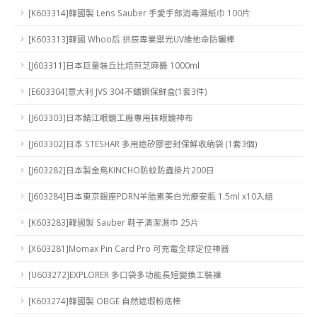
[K603314]韓國製 Lens Sauber 手愛手部消毒濕紙巾 100片
[K603313]韓國 Whoo后 拱辰專業禦光UV維他命防曬棒
[J603311]日本巨量裝丘比焙煎芝麻醬 1000ml
[E603304]意大利 JVS 304不鏽鋼保鲜盒(1套3件)
[J603303]日本鯖江眼鏡工廠專用抹眼鏡神布
[J603302]日本 STESHAR 多用途矽膠密封保鮮收納袋 (1套3個)
[J603282]日本製金鳥KINCHO防蚊防蟲掛片200日
[J603284]日本東京銀座PDRN羊胎素美白光療安瓶 1.5ml x10入組
[K603283]韓國製 Sauber 鞋子清潔濕巾 25片
[X603281]Momax Pin Card Pro 可充電全球定位神器
[U603272]EXPLORER 多口袋多功能長短變換工裝褲
[K603274]韓國製 OBGE 自然遮瑕粉底棒