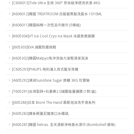
[C606013]Tide Ultra 全效 360° 奈米級淨透洗衣液 4KG
[K606012]韓國 TREATROOM 白髮變黑髮洗髮水 1010ML
[K606011]韓國純棉一次性浴巾面巾 (5條組)
[K605304]VT Ice Cool Cryo Ice Mask 冰感急救面膜
[J605303]EVA 減壓防震拖鞋
[K605302]韓國Malpyo免沖洗強力波鞋清潔泡沫
[C605293]PHILIPS 飛利浦入耳式藍牙耳機
[A605292]澳洲Sunshine Sugar 原糖 3KG 珍寶裝
[T605291]台灣製鋅+石墨烯2.0減壓能量護膝 (1對/盒)
[J605284]日本 Bioré The Hand 慕斯泡沫洗手液系列
[K605283]韓系輕量尼龍束口水桶袋,
[K605281]韓國 hetras. 全天清新淨味香水濕巾 (Bombshell 香味)