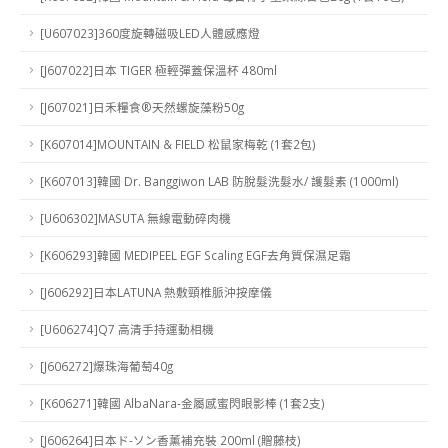
[U607023]360度旋轉磁吸LED人體感應燈
[J607022]日本 TIGER 極輕彈蓋保溫杯 480ml
[J607021]日禾糧食®天然螺旋藻粉50g
[K607014]MOUNTAIN & FIELD 松鼠家梅乾 (1套2包)
[K607013]韓國 Dr. Banggiwon LAB 防脫髮洗髮水/ 護髮素 (1000ml)
[U606302]MASUTA 無線電動碎肉機
[K606293]韓國 MEDIPEEL EGF Scaling EGF去角質保濕足霜
[J606292]日本LATUNA 熱敷頸椎脈沖按摩儀
[U606274]Q7 高清手持運動相機
[J606272]爆珠海葡萄40g
[K606271]韓國 AlbaNara-金屬感蜜閃眼影棒 (1套2支)
[J606264]日本ド-ソン香薰補充裝 200ml (贈藤枝)