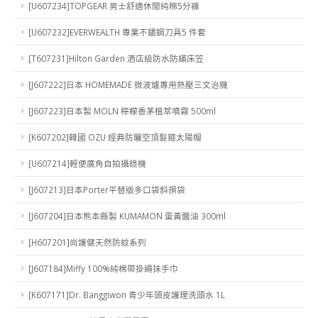
[U607234]TOPGEAR 男士舒適休閒純棉5分褲
[U607232]EVERWEALTH 專業不鏽鋼刀具5 件套
[T607231]Hilton Garden 酒店級防水防蟎床笠
[J607222]日本 HOMEMADE 微波爐專用熱壓三文治機
[J607223]日本製 MOLN 檸檬香茅植萃噴霧 500ml
[K607202]韓國 OZU 經典防曬空頂髮箍太陽帽
[U607214]輕便廣角自拍攝錄機
[J607213]日本Porter平替版多口袋斜孭袋
[J607204]日本熊本縣製 KUMAMON 蛋黃醬油 300ml
[H607201]尚護健天然防蚊系列
[J607184]Miffy 100%純棉帶掛繩抺手巾
[K607171]Dr. Banggiwon 青少年頭皮護理洗頭水 1L