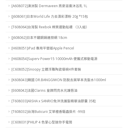
[A608072]澳洲製 Dermaveen 燕麥滋養沐浴乳 1L
[J608061]日本World Life 力去漬彩漂粉 20g *15包
[T608064]台灣製 Reebok 棉質運動船襪 （3入組）
[J608062]日本不鏽鋼鍋連撈網 18cm
[H608051]iPad 專用平替版Apple Pencel
[H608054]Superv Power15 10000mAh 便攜式移動電源
[C608052]Snoopy 立體浮雕陶瓷餐碗4件套裝
[K608043]韓國 DR.BANGGIWON 防脫去屑草本洗髮水1000ml
[E608042]法國Clarins 皇牌閃亮水光護唇油
[T608033]AliSHA x SANRIO免沖洗護髮精華油膠囊 35粒
[T608032]台灣Buticurii 艾草檀香驅蟲掛片 -99日
[C608031]PHILIP 4 色掌心型迷你手電筒