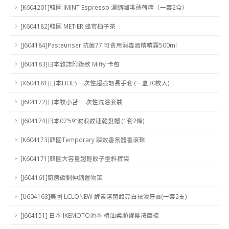
[K604201]韓國 IMINT Espresso 濃縮咖啡薄荷糖（一套2盒）
[K604182]韓國 METIER 蜂蜜柚子茶
[J604184]Pasteuriser 抗菌77 可食用消毒酒精噴霧500ml
[J604183]日本雜誌附錄款 Miffy 卡包
[X604181]日本LILIES一次性超強韌長手套 (一盒30枚入)
[J604172]日本牧小苫 一次性洗浴套裝
[J604174]日本02‘59“波浪紋速乾髮帽 (1套2條)
[K604173]韓國Temporary 瞬效香氛體香滾珠
[K604171]韓國大容量超輕餃子型斜揹袋
[J604161]廚房碳鋼伸縮置物架
[U604163]美國 LCLONEW 酵素溶菌酶亮白祛漬牙膏(一套2支)
[J604151] 日本 IKEMOTO池本 椿油柔順護髮按摩梳