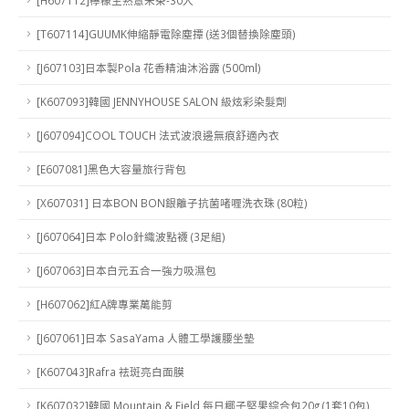
[T607114]GUUMK伸縮靜電除塵撢 (送3個替換除塵頭)
[J607103]日本製Pola 花香精油沐浴露 (500ml)
[K607093]韓國 JENNYHOUSE SALON 級炫彩染髮劑
[J607094]COOL TOUCH 法式波浪邊無痕舒適內衣
[E607081]黑色大容量旅行背包
[X607031] 日本BON BON銀離子抗菌啫喱洗衣珠 (80粒)
[J607064]日本 Polo針織波點襪 (3足組)
[J607063]日本白元五合一強力吸濕包
[H607062]紅A牌專業萬能剪
[J607061]日本 SasaYama 人體工學護腰坐墊
[K607043]Rafra 祛斑亮白面膜
[K607032]韓國 Mountain & Field 每日椰子堅果綜合包20g (1套10包)