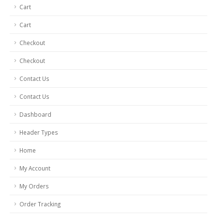
Cart
Cart
Checkout
Checkout
Contact Us
Contact Us
Dashboard
Header Types
Home
My Account
My Orders
Order Tracking