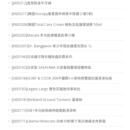
[J603212]直筒鬆身牛仔褲
[K603211]韓國Snoopy春夏週年棉質中筒襪 (1套5對)
[K603204]韓國Total Care Cream 鱘魚全能護理凝膠 50ml
[J603202]Masuta 多功能便攜直飲果汁機
[K603201]Dr. Banggiwon 青少年頭皮護理洗頭水 1L
[J603194]日本雞仔牌衣櫃除蟲防霉系列
[J603192]日本製 SASAYAMA 大容量摺疉環保購物袋
[U603184]CHEF & COOK 304不鏽鋼+小麥桔桿雙面抗菌易潔砧板
[J603183]Legato Largo 雙色尼龍迷你單肩包
[U603181]Kirkland Ground Turmeric 薑黃粉
[J603173]9合1多功能無線伸縮電動清潔刷
[J603171]Liberta Himecoto 白姬30秒腋下美白煥膚去角質霜