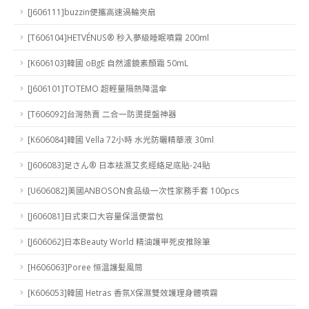
[J606111]buzzin便攜高速渦輪夾扇
[T606104]HETVÉNUS® 秒入夢級睡眠噴霧 200ml
[K606103]韓國 oBgE 自然濾鏡素顏霜 50mL
[J606101]TOTEMO 超輕量隔熱降温傘
[T606092]台灣熱賣 二合一防燙提盤神器
[K606084]韓國 Vella 72小時 水光防曬精華液 30ml
[J606083]足さん® 日本袪濕艾炙經絡足底貼-24貼
[U606082]美國ANBOSON食品级一次性家務手套 100pcs
[J606081]日式束口大容量保溫便當包
[J606062]日本Beauty World 精油護甲死皮推除筆
[H606063]Poree 恒温護髪風筒
[K606053]韓國 Hetras 香氛X保濕雙效護理身體噴霧