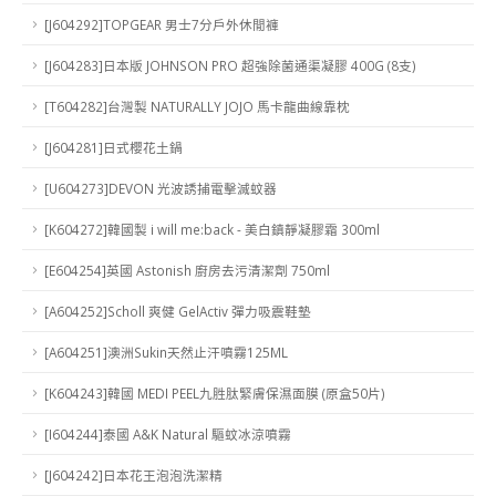
[J604292]TOPGEAR 男士7分戶外休閒褲
[J604283]日本版 JOHNSON PRO 超強除菌通渠凝膠 400G (8支)
[T604282]台灣製 NATURALLY JOJO 馬卡龍曲線靠枕
[J604281]日式櫻花土鍋
[U604273]DEVON 光波誘捕電擊滅蚊器
[K604272]韓國製 i will me:back - 美白鎮靜凝膠霜 300ml
[E604254]英國 Astonish 廚房去污清潔劑 750ml
[A604252]Scholl 爽健 GelActiv 彈力吸震鞋墊
[A604251]澳洲Sukin天然止汗噴霧125ML
[K604243]韓國 MEDI PEEL九胜肽緊膚保濕面膜 (原盒50片)
[I604244]泰國 A&K Natural 驅蚊冰涼噴霧
[J604242]日本花王泡泡洗潔精