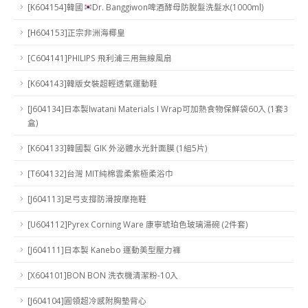
[K604154]韓國
Dr. Banggiwon啤酒酵母防脫髮洗髮水(1000ml)
[H604153]正宗非洲海椰皇
[C604141]PHILIPS 飛利浦三用無線風扇
[K604143]韓版女裝超輕透氣運動鞋
[J604134]日本製Iwatani Materials I Wrap可加熱食物保鮮袋60入 (1套3
盒)
[K604133]韓國製 GIK 外泌體水光針面膜 (1組5片)
[T604132]台灣 MIT純棉雲柔紫極柔浴巾
[J604113]足弓支撐防滑按摩拖鞋
[U604112]Pyrex Corning Ware 康寧琥珀色玻璃湯碗 (2件套)
[J604111]日本製 Kanebo 運動美型壓力褲
[X604101]BON BON 洗衣機清潔粉-10入
[J604104]圓領超冷感附胸墊背心