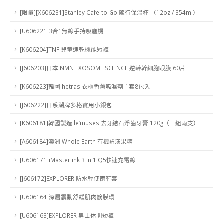
[限量][X606231]Stanley Cafe-to-Go 隨行保溫杯 （12oz / 354ml）
[U606221]3合1無線手持吸塵機
[K606204]TNF 兒童速乾機能短褲
[J606203]日本 NMN EXOSOME SCIENCE 逆齡幹細胞眼膜 60片
[K606223]韓國 hetras 衣櫃香薰吸濕劑-1套8包入
[J606222]日系潮牌多格實用小銀包
[K606181]韓國製造 le’muses 去牙結石淨齒牙膏 120g（一組兩支）
[A606184]澳洲 Whole Earth 有機羅漢果糖
[U606171]iMasterlink 3 in 1 Q5快速充電線
[J606172]EXPLORER 防水輕便雨鞋套
[U606164]深層震動舒緩肌肉筋膜環
[U606163]EXPLORER 男士休閒短褲