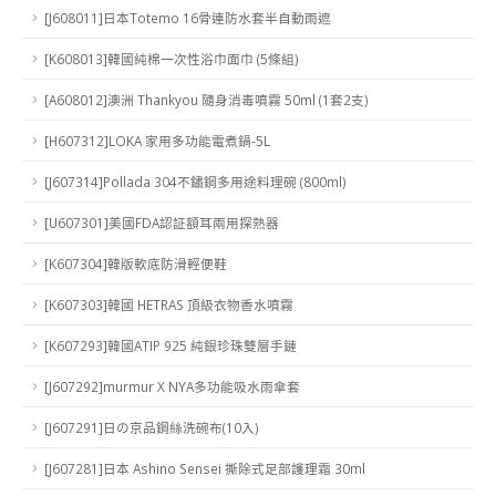
[J608011]日本Totemo 16骨連防水套半自動雨遮
[K608013]韓國純棉一次性浴巾面巾 (5條組)
[A608012]澳洲 Thankyou 隨身消毒噴霧 50ml (1套2支)
[H607312]LOKA 家用多功能電煮鍋-5L
[J607314]Pollada 304不鏽鋼多用途料理碗 (800ml)
[U607301]美國FDA認証額耳兩用探熱器
[K607304]韓版軟底防滑輕便鞋
[K607303]韓國 HETRAS 頂級衣物香水噴霧
[K607293]韓國ATIP 925 純銀珍珠雙層手鏈
[J607292]murmur X NYA多功能吸水雨傘套
[J607291]日の京品鋼絲洗碗布(10入)
[J607281]日本 Ashino Sensei 撕除式足部護理霜 30ml