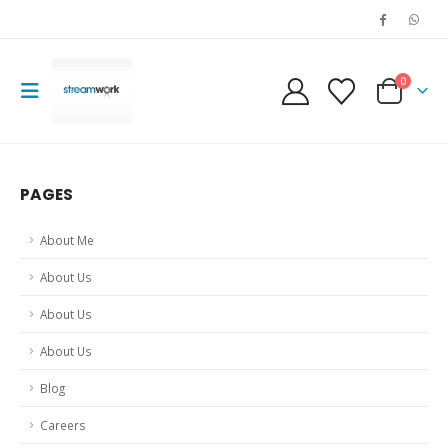
0
PAGES
About Me
About Us
About Us
About Us
Blog
Careers