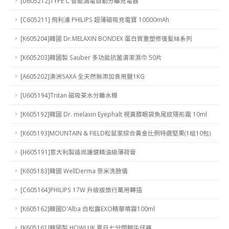
[U605212]TYPE C 智能滿電自動分離充電器
[C605211] 飛利浦 PHILIPS 超薄磁吸充電寶 10000mAh
[K605204]韓國 Dr.MELAXIN BONDEX 蛋白質重塑修復髪絲系列
[K605203]韓國製 Sauber 多功能抗菌清潔濕巾 50片
[A605202]澳洲SAXA 全天然無添加食用鹽1KG
[U605194]Tritan 磁吸茶水分離水樽
[K605192]韓國 Dr. melaxin Eyephalt 視黃醇眼袋魚尾紋隱形霜 10ml
[K605193]MOUNTAIN & FIELD松鼠家綜合黃金比例特選堅果(1組10包)
[H605191]意大利製造尚護健精油級薄荷膏
[K605183]韓國 WellDerma 奈米洗臉儀
[C605164]PHILIPS 17W 升級版旅行萬用轉插
[K605162]韓國D'Alba 白松露EXO精華噴霧100ml
[K605161]韓國製 HOWLUK 夏日七分闊腳牛仔褲